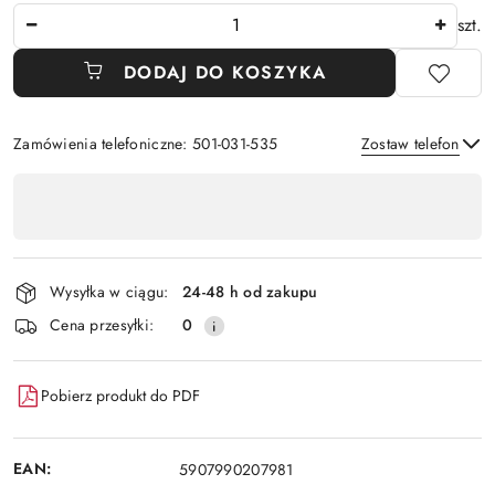
Ilość
szt.
DODAJ DO KOSZYKA
Zamówienia telefoniczne: 501-031-535
Zostaw telefon
Dostępność
,
Wyślij
płatność
i
Wysyłka w ciągu:
24-48 h od zakupu
dostawa
Cena przesyłki:
0
Pobierz produkt do PDF
EAN:
5907990207981