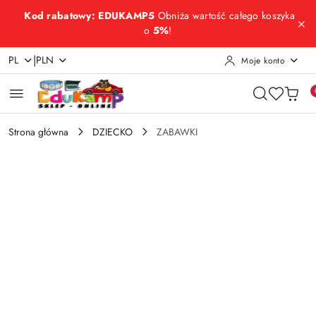
Przejdź do treści głównej
Przejdź do wyszukiwarki
Przejdź do moje konto
Przejdź do menu głównego
Przejdź do opisu produktu
Przejdź do stopki
Kod rabatowy: EDUKAMP5
Obniża wartość całego koszyka
o
5%
!
|
PL
PLN
Moje konto
Strona główna
DZIECKO
ZABAWKI