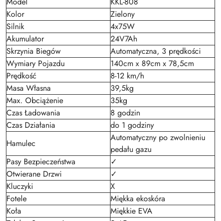
Model
KKL-808
Kolor
Zielony
Silnik
4x75W
Akumulator
24V7Ah
Skrzynia Biegów
Automatyczna, 3 prędkości
Wymiary Pojazdu
140cm x 89cm x 78,5cm
Prędkość
8-12 km/h
Masa Własna
39,5kg
Max. Obciążenie
35kg
Czas Ładowania
8 godzin
Czas Działania
do 1 godziny
Automatyczny po zwolnieniu
Hamulec
pedału gazu
Pasy Bezpieczeństwa
✓
Otwierane Drzwi
✓
Kluczyki
X
Fotele
Miękka ekoskóra
Koła
Miękkie EVA