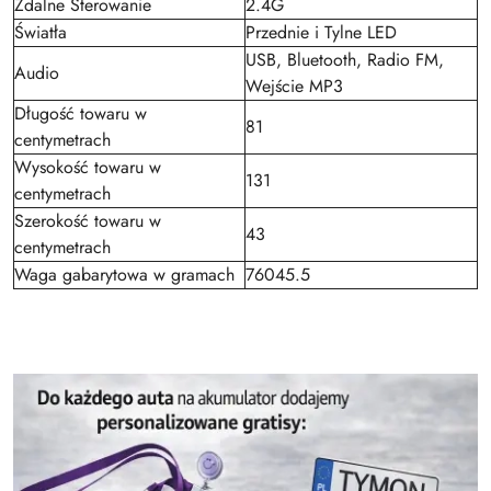
Zdalne Sterowanie
2.4G
Światła
Przednie i Tylne LED
USB, Bluetooth, Radio FM,
Audio
Wejście MP3
Długość towaru w
81
centymetrach
Wysokość towaru w
131
centymetrach
Szerokość towaru w
43
centymetrach
Waga gabarytowa w gramach
76045.5