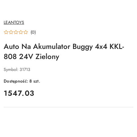
NAZWA
LEANTOYS
PRODUCENTA:
(0)
Auto Na Akumulator Buggy 4x4 KKL-
808 24V Zielony
Symbol:
31713
Dostępność:
8
szt.
cena:
1547.03