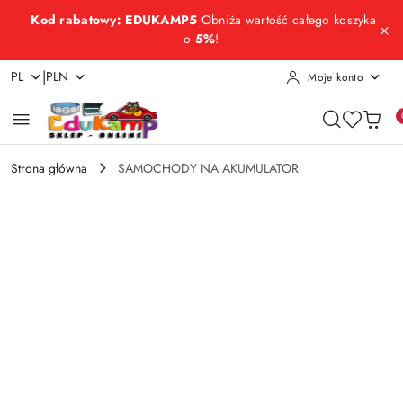
Przejdź do treści głównej
Przejdź do wyszukiwarki
Przejdź do moje konto
Przejdź do menu głównego
Przejdź do opisu produktu
Przejdź do stopki
Kod rabatowy: EDUKAMP5
Obniża wartość całego koszyka
o
5%
!
|
PL
PLN
Moje konto
Strona główna
SAMOCHODY NA AKUMULATOR