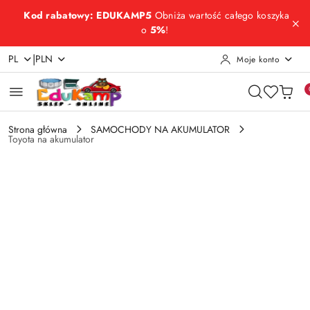
Przejdź do treści głównej
Przejdź do wyszukiwarki
Przejdź do moje konto
Przejdź do menu głównego
Przejdź do opisu produktu
Przejdź do stopki
Kod rabatowy: EDUKAMP5
Obniża wartość całego koszyka
o
5%
!
|
PL
PLN
Moje konto
Strona główna
SAMOCHODY NA AKUMULATOR
Toyota na akumulator