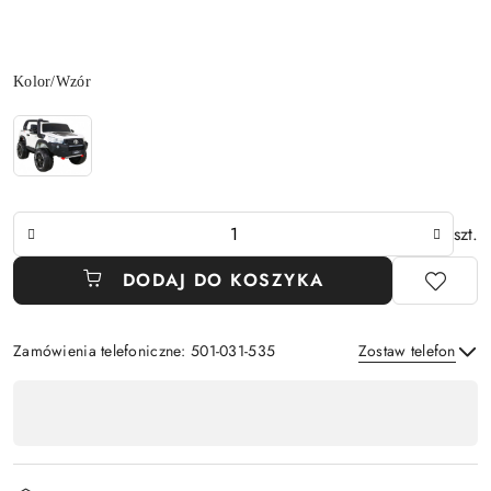
Wariant
Kolor/Wzór
Ilość
szt.
DODAJ DO KOSZYKA
Zamówienia telefoniczne: 501-031-535
Zostaw telefon
Dostępność
,
Wyślij
płatność
i