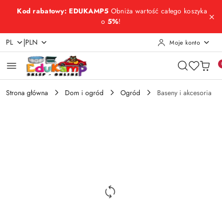
Przejdź do treści głównej
Przejdź do wyszukiwarki
Przejdź do moje konto
Przejdź do menu głównego
Przejdź do opisu produktu
Przejdź do stopki
Kod rabatowy: EDUKAMP5
Obniża wartość całego koszyka
o
5%
!
|
PL
PLN
Moje konto
Strona główna
Dom i ogród
Ogród
Baseny i akcesoria