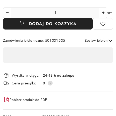
Ilość
szt.
DODAJ DO KOSZYKA
Zamówienia telefoniczne: 501-031-535
Zostaw telefon
Dostępność
,
Wyślij
płatność
i
Wysyłka w ciągu:
24-48 h od zakupu
dostawa
Cena przesyłki:
0
Pobierz produkt do PDF