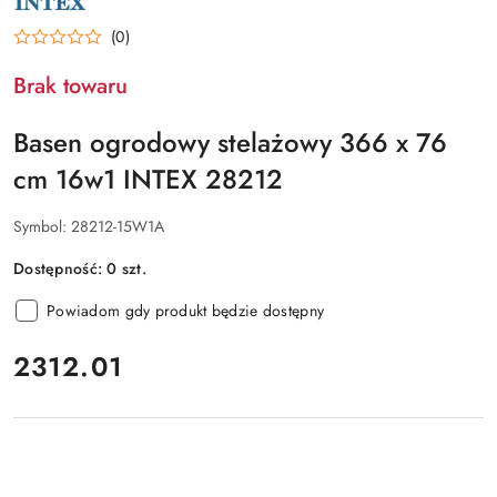
PRODUCENTA:
INTEX
(0)
Brak towaru
Basen ogrodowy stelażowy 366 x 76
cm 16w1 INTEX 28212
Symbol:
28212-15W1A
Dostępność:
0
szt.
Powiadom gdy produkt będzie dostępny
cena:
2312.01