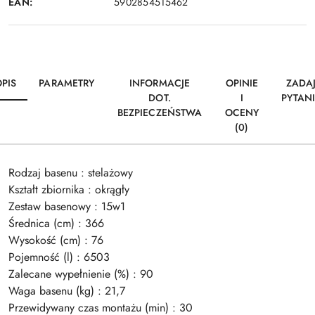
EAN:
5902854515462
PIS
PARAMETRY
INFORMACJE
OPINIE
ZADA
DOT.
I
PYTAN
BEZPIECZEŃSTWA
OCENY
(0)
Rodzaj basenu : stelażowy
Kształt zbiornika : okrągły
Zestaw basenowy : 15w1
Średnica (cm) : 366
Wysokość (cm) : 76
Pojemność (l) : 6503
Zalecane wypełnienie (%) : 90
Waga basenu (kg) : 21,7
Przewidywany czas montażu (min) : 30