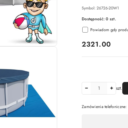
Symbol:
26726-20W1
Dostępność:
0
szt.
Powiadom gdy produk
cena:
2321.00
Ilość
szt.
Zamówienia telefoniczne:
Dostępność