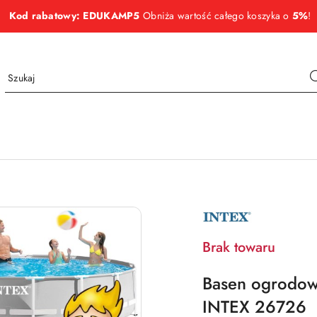
Kod rabatowy: EDUKAMP5
Obniża wartość całego koszyka o
5%
!
NAZWA
PRODUCENTA:
INTEX
Brak towaru
Basen ogrodow
INTEX 26726