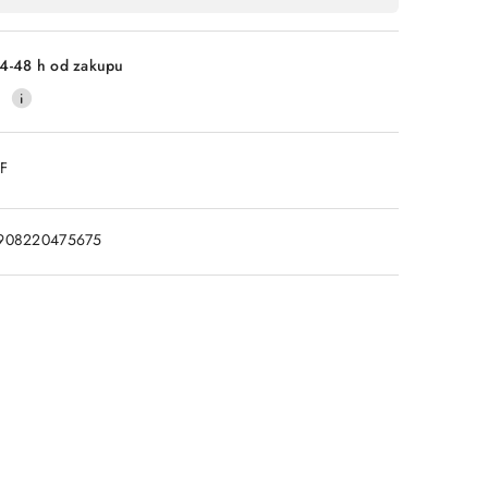
4-48 h od zakupu
0
DF
908220475675