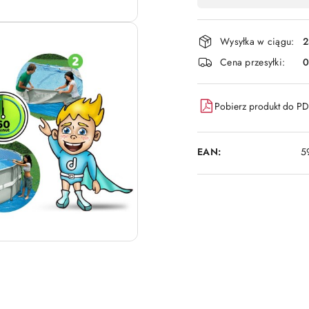
,
płatność
i
Wysyłka w ciągu:
2
dostawa
Cena przesyłki:
Pobierz produkt do P
EAN:
5