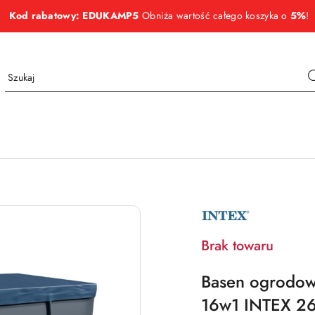
Kod rabatowy: EDUKAMP5
Obniża wartość całego koszyka o
5%
!
NAZWA
PRODUCENTA:
INTEX
Brak towaru
Basen ogrodow
16w1 INTEX 2