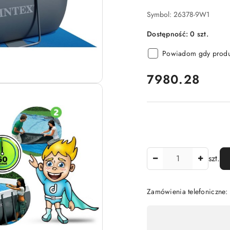
Symbol:
26378-9W1
Dostępność:
0
szt.
Powiadom gdy produk
cena:
7980.28
Ilość
szt.
Zamówienia telefoniczne:
Dostępność