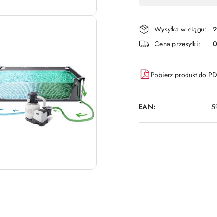
,
płatność
i
Wysyłka w ciągu:
2
dostawa
Cena przesyłki:
Pobierz produkt do P
EAN:
5