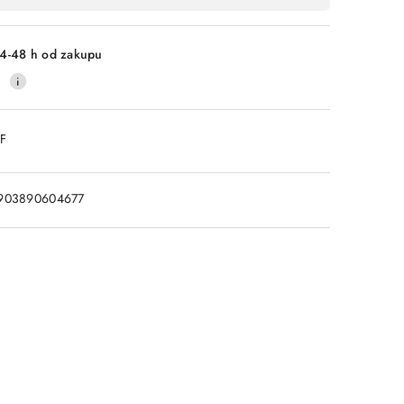
4-48 h od zakupu
0
DF
903890604677