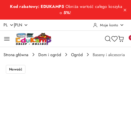
Przejdź do treści głównej
Przejdź do wyszukiwarki
Przejdź do moje konto
Przejdź do menu głównego
Przejdź do opisu produktu
Przejdź do stopki
Kod rabatowy: EDUKAMP5
Obniża wartość całego koszyka
o
5%
!
|
PL
PLN
Moje konto
Strona główna
Dom i ogród
Ogród
Baseny i akcesoria
Nowość