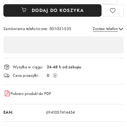
DODAJ DO KOSZYKA
Zamówienia telefoniczne: 501-031-535
Zostaw telefon
Dostępność
,
Wyślij
płatność
i
Wysyłka w ciągu:
24-48 h od zakupu
dostawa
Cena przesyłki:
0
Pobierz produkt do PDF
EAN:
6941057414454