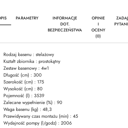
PIS
PARAMETRY
INFORMACJE
OPINIE
ZADA
DOT.
I
PYTAN
BEZPIECZEŃSTWA
OCENY
(0)
Rodzaj basenu : stelażowy
Kształt zbiornika : prostokątny
Zestaw basenowy : 4w1
Długość (cm) : 300
Szerokość (cm) : 175
Wysokość (cm) : 80
Pojemność (l) : 3539
Zalecane wypełnienie (%) : 90
Waga basenu (kg) : 48,3
Przewidywany czas montażu (min) : 45
Wydajność pompy (l/godz) : 2006