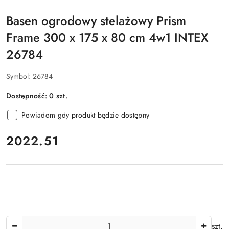
Basen ogrodowy stelażowy Prism
Frame 300 x 175 x 80 cm 4w1 INTEX
26784
Symbol:
26784
Dostępność:
0
szt.
Powiadom gdy produkt będzie dostępny
cena:
2022.51
Ilość
szt.