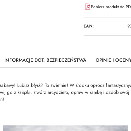
Pobierz produkt do P
EAN:
9
INFORMACJE DOT. BEZPIECZEŃSTWA
OPINIE I OCENY
 zabawy! Lubisz błysk? To świetnie! W środku oprócz fantastycznych
wij go z książki, stwórz arcydzieło, opraw w ramkę i ozdób swó
eń!