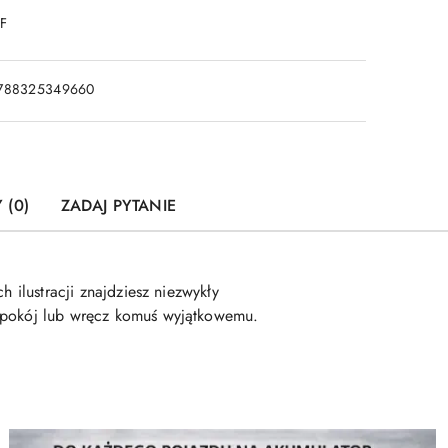
DF
788325349660
 (0)
ZADAJ PYTANIE
 ilustracji znajdziesz niezwykły
j pokój lub wręcz komuś wyjątkowemu.