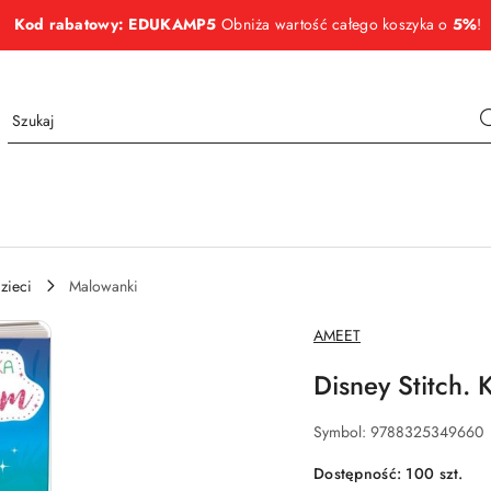
Kod rabatowy: EDUKAMP5
Obniża wartość całego koszyka o
5%
!
zieci
Malowanki
NAZWA
AMEET
PRODUCENTA:
Disney Stitch.
Symbol:
9788325349660
Dostępność:
100
szt.