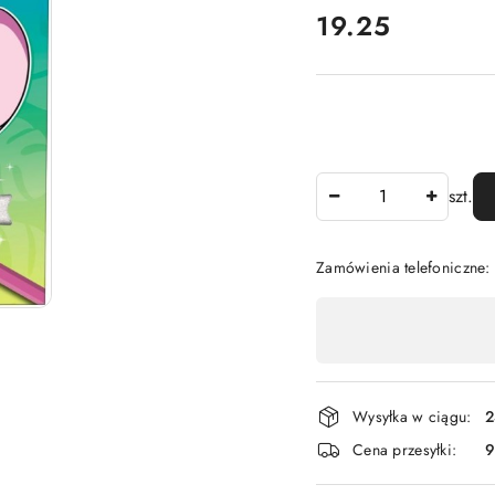
cena:
19.25
Ilość
szt.
Zamówienia telefoniczne:
Dostępność
,
płatność
i
Wysyłka w ciągu:
2
dostawa
Cena przesyłki:
9