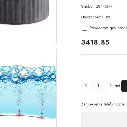
Symbol:
28440NP
Dostępność:
0
szt.
Powiadom gdy produk
cena:
3418.85
Ilość
szt.
Zamówienia telefoniczne:
Dostępność
,