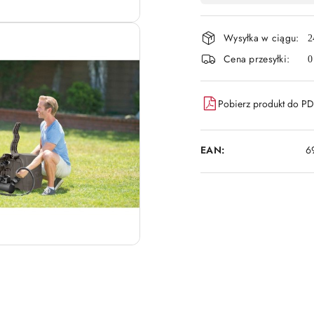
płatność
Wysyłka w ciągu:
i
2
Cena przesyłki:
0
dostawa
Pobierz produkt do P
EAN:
6