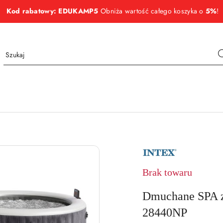
Kod rabatowy: EDUKAMP5
Obniża wartość całego koszyka o
5%
!
NAZWA
PRODUCENTA:
INTEX
Brak towaru
Dmuchane SPA 
28440NP