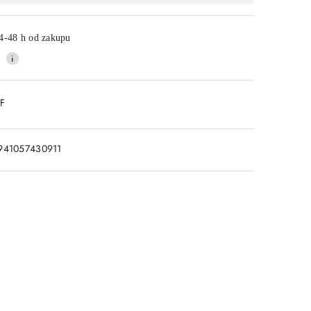
4-48 h od zakupu
DF
941057430911