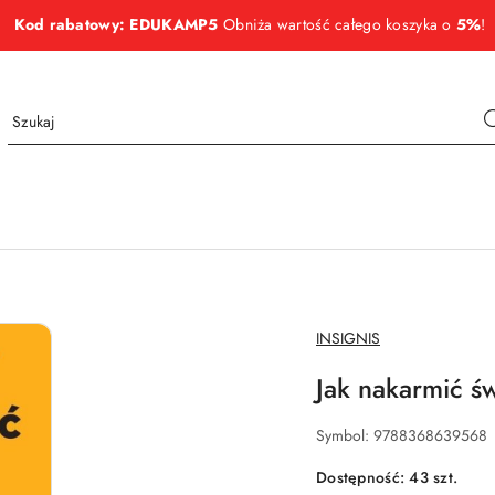
Kod rabatowy: EDUKAMP5
Obniża wartość całego koszyka o
5%
!
NAZWA
INSIGNIS
PRODUCENTA:
Jak nakarmić św
Symbol:
9788368639568
Dostępność:
43
szt.