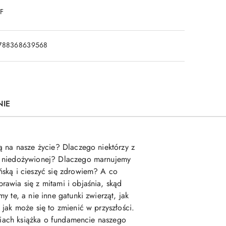
DF
788368639568
NIE
ą na nasze życie? Dlaczego niektórzy z
ci niedożywionej? Dlaczego marnujemy
ńską i cieszyć się zdrowiem? A co
awia się z mitami i objaśnia, skąd
 te, a nie inne gatunki zwierząt, jak
jak może się to zmienić w przyszłości.
aniach książka o fundamencie naszego