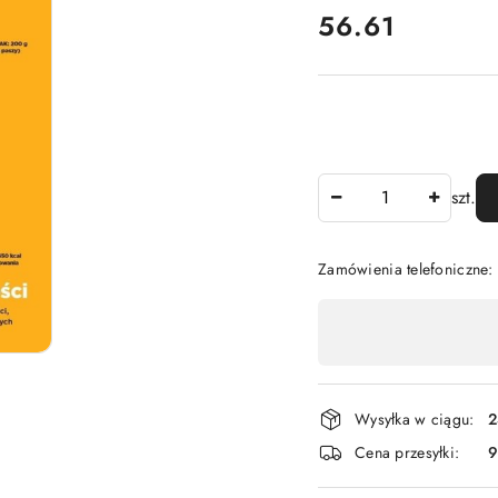
cena:
56.61
Ilość
szt.
Zamówienia telefoniczne:
Dostępność
,
płatność
i
Wysyłka w ciągu:
2
dostawa
Cena przesyłki:
9