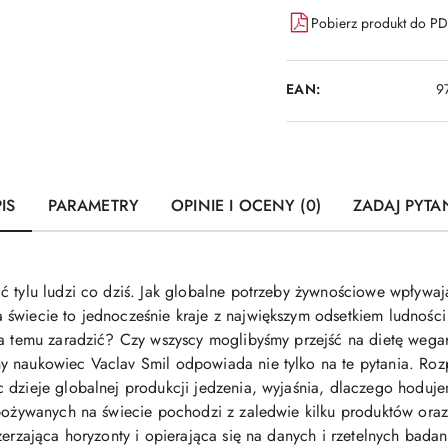
Pobierz produkt do P
EAN:
9
IS
PARAMETRY
OPINIE I OCENY (0)
ZADAJ PYTA
ć tylu ludzi co dziś. Jak globalne potrzeby żywnościowe wpływaj
 świecie to jednocześnie kraje z największym odsetkiem ludnoś
na temu zaradzić? Czy wszyscy moglibyśmy przejść na dietę wega
 naukowiec Vaclav Smil odpowiada nie tylko na te pytania. Rozpr
dzieje globalnej produkcji jedzenia, wyjaśnia, dlaczego hodujemy
spożywanych na świecie pochodzi z zaledwie kilku produktów oraz 
zerzająca horyzonty i opierająca się na danych i rzetelnych bad