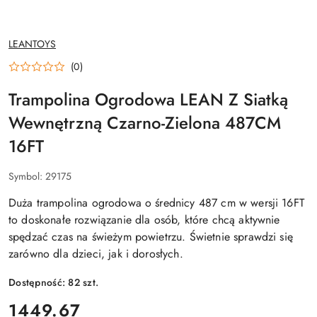
NAZWA
LEANTOYS
PRODUCENTA:
(0)
Trampolina Ogrodowa LEAN Z Siatką
Wewnętrzną Czarno-Zielona 487CM
16FT
Symbol:
29175
Duża trampolina ogrodowa o średnicy 487 cm w wersji 16FT
to doskonałe rozwiązanie dla osób, które chcą aktywnie
spędzać czas na świeżym powietrzu. Świetnie sprawdzi się
zarówno dla dzieci, jak i dorosłych.
Dostępność:
82
szt.
cena:
1449.67