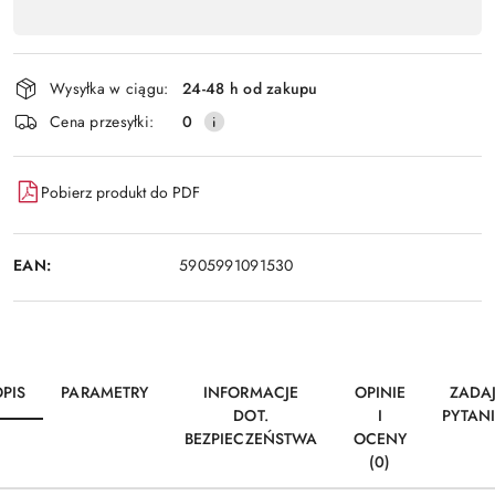
,
Wyślij
płatność
i
Wysyłka w ciągu:
24-48 h od zakupu
dostawa
Cena przesyłki:
0
Pobierz produkt do PDF
EAN:
5905991091530
PIS
PARAMETRY
INFORMACJE
OPINIE
ZADA
DOT.
I
PYTAN
BEZPIECZEŃSTWA
OCENY
(0)