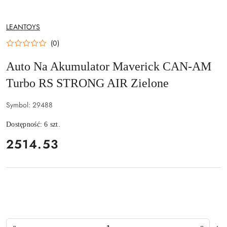
NAZWA
LEANTOYS
PRODUCENTA:
(0)
Auto Na Akumulator Maverick CAN-AM
Turbo RS STRONG AIR Zielone
Symbol:
29488
Dostępność:
6
szt.
cena:
2514.53
Ilość