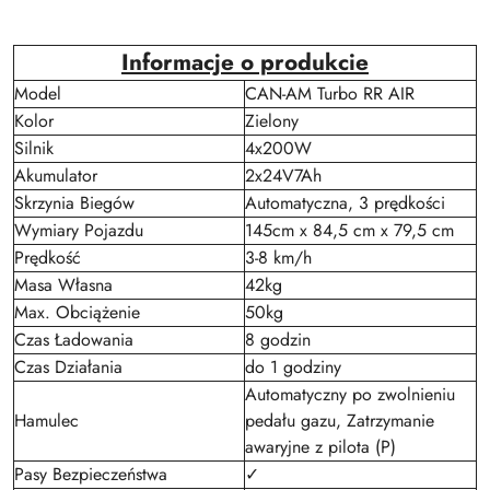
Informacje o produkcie
Model
CAN-AM Turbo RR AIR
Kolor
Zielony
Silnik
4x200W
Akumulator
2x24V7Ah
Skrzynia Biegów
Automatyczna, 3 prędkości
Wymiary Pojazdu
145cm x 84,5 cm x 79,5 cm
Prędkość
3-8 km/h
Masa Własna
42kg
Max. Obciążenie
50kg
Czas Ładowania
8 godzin
Czas Działania
do 1 godziny
Automatyczny po zwolnieniu
Hamulec
pedału gazu, Zatrzymanie
awaryjne z pilota (P)
Pasy Bezpieczeństwa
✓