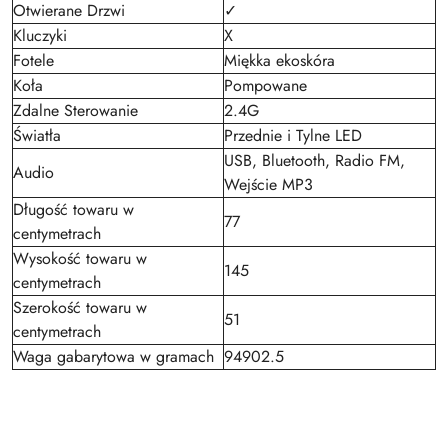
Otwierane Drzwi
✓
Kluczyki
X
Fotele
Miękka ekoskóra
Koła
Pompowane
Zdalne Sterowanie
2.4G
Światła
Przednie i Tylne LED
USB, Bluetooth, Radio FM,
Audio
Wejście MP3
Długość towaru w
77
centymetrach
Wysokość towaru w
145
centymetrach
Szerokość towaru w
51
centymetrach
Waga gabarytowa w gramach
94902.5