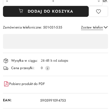
szt.
DODAJ DO KOSZYKA
Zamówienia telefoniczne: 501-031-535
Zostaw telefon
Dostępność
,
Wyślij
płatność
i
Wysyłka w ciągu:
24-48 h od zakupu
dostawa
Cena przesyłki:
0
Pobierz produkt do PDF
EAN:
5905991094753