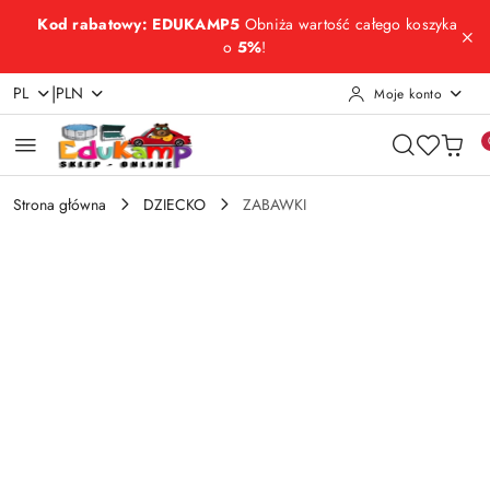
Przejdź do treści głównej
Przejdź do wyszukiwarki
Przejdź do moje konto
Przejdź do menu głównego
Przejdź do opisu produktu
Przejdź do stopki
Kod rabatowy: EDUKAMP5
Obniża wartość całego koszyka
o
5%
!
|
PL
PLN
Moje konto
Strona główna
DZIECKO
ZABAWKI