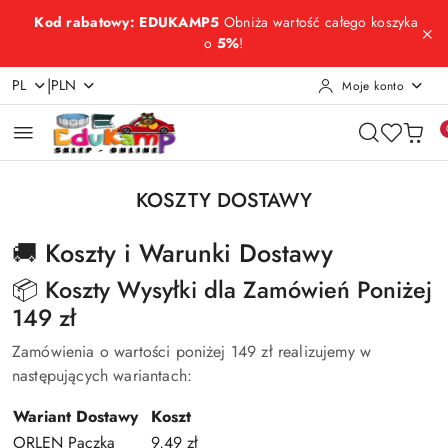
Przejdź do treści głównej
Przejdź do wyszukiwarki
Przejdź do moje konto
Przejdź do menu głównego
Przejdź do stopki
Kod rabatowy: EDUKAMP5
Obniża wartość całego koszyka
o
5%
!
|
PL
PLN
Moje konto
KOSZTY DOSTAWY
🚚 Koszty i Warunki Dostawy
📦 Koszty Wysyłki dla Zamówień Poniżej
149 zł
Zamówienia o wartości poniżej 149 zł realizujemy w
następujących wariantach:
Wariant Dostawy
Koszt
ORLEN Paczka
9,49 zł