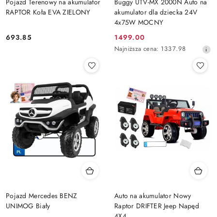
Pojazd Terenowy na akumulator
Buggy UTV-MX 2000N Auto na
RAPTOR Koła EVA ZIELONY
akumulator dla dziecka 24V
4x75W MOCNY
693.85
1499.00
Cena:
Cena
Najniższa
Najniższa cena:
1337.98
promocyjna:
cena
z
30
dni
przed
obniżką
Pojazd Mercedes BENZ
Auto na akumulator Nowy
UNIMOG Biały
Raptor DRIFTER Jeep Napęd
4X4