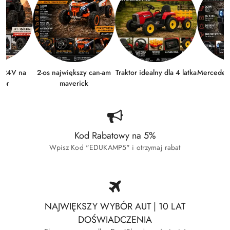
n 24V na
2-os największy can-am
Traktor idealny dla 4 latka
Mercedes
tor
maverick
Kod Rabatowy na 5%
Wpisz Kod "EDUKAMP5" i otrzymaj rabat
NAJWIĘKSZY WYBÓR AUT | 10 LAT
DOŚWIADCZENIA