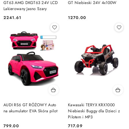
GT63 AMG DKGT63 24V LCD
GT Niebieski 24V 4x100W
Lakierowany Jasno Szary
2241.61
1270.00
Cena:
Cena:
AUDI RS6 GT RÓŻOWY Auto
Kawasaki TERYX KRX1000
na akumulator EVA Skóra pilot
Niebieski Buggy dla Dzieci z
Pilotem i MP3
799.00
717.09
Cena:
Cena: