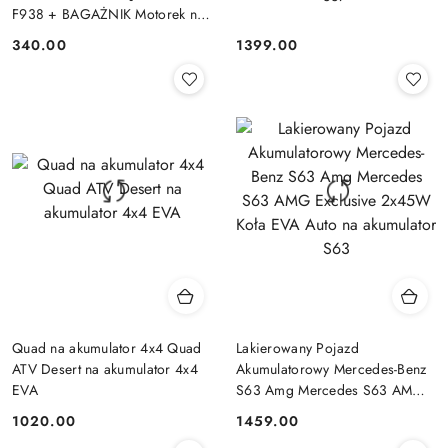
F938 + BAGAŻNIK Motorek na
akumulator dla dziecka
340.00
1399.00
Cena:
Cena:
Quad na akumulator 4x4 Quad
Lakierowany Pojazd
ATV Desert na akumulator 4x4
Akumulatorowy Mercedes-Benz
EVA
S63 Amg Mercedes S63 AMG
Exclusive 2x45W Koła EVA
1020.00
1459.00
Cena:
Cena:
Auto na akumulator S63