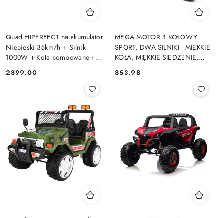
Quad HIPERFECT na akumulator
MEGA MOTOR 3 KOŁOWY
Niebieski 35km/h + Silnik
SPORT, DWA SILNIKI , MIĘKKIE
1000W + Koła pompowane +
KOŁA, MIĘKKIE SIEDZENIE,
Regulacja siedzenia
GAZ W MANETCE/FB6886
2899.00
853.98
Cena:
Cena: