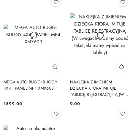
MEGA AUTO BUGGI BUGGY
NAKLEJKA Z IMIENIEM
4X4 , PANEL MP4 XMX603
DZIECKA KTÓRA IMITUJE
TABLICĘ REJESTRACYJNĄ (W
uwagach prosimy podać tekst
1599.00
9.00
Cena:
Cena:
jaki mamy wpisać na tablicy)