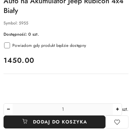
Auto na Akumulator Jeep Rubicon 4x4
Biały
Symbol:
5955
Dostępność:
0
szt.
Powiadom gdy produkt będzie dostępny
cena:
1450.00
Ilość
szt.
DODAJ DO KOSZYKA