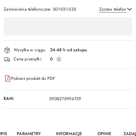
Zamówienia telefoniczne: 501-031-535
Zostaw telefon
Dostępność
,
Wyślij
płatność
i
Wysyłka w ciągu:
24-48 h od zakupu
dostawa
Cena przesyłki:
0
Pobierz produkt do PDF
EAN:
5908275996729
PIS
PARAMETRY
INFORMACJE
OPINIE
ZADA