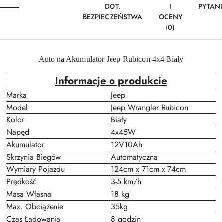
DOT.
I
PYTAN
BEZPIECZEŃSTWA
OCENY
(0)
Auto na Akumulator Jeep Rubicon 4x4 Biały
Informacje o produkcie
Marka
Jeep
Model
Jeep Wrangler Rubicon
Kolor
Biały
Napęd
4x45W
Akumulator
12V10Ah
Skrzynia Biegów
Automatyczna
Wymiary Pojazdu
124cm x 71cm x 74cm
Prędkość
3-5 km/h
Masa Własna
18 kg
Max. Obciążenie
35kg
Czas Ładowania
8 godzin