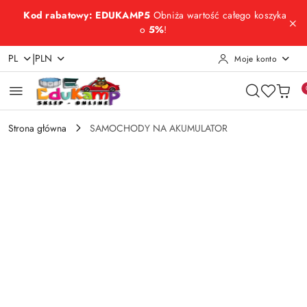
Przejdź do treści głównej
Przejdź do wyszukiwarki
Przejdź do moje konto
Przejdź do menu głównego
Przejdź do opisu produktu
Przejdź do stopki
Kod rabatowy: EDUKAMP5
Obniża wartość całego koszyka
o
5%
!
|
PL
PLN
Moje konto
Strona główna
SAMOCHODY NA AKUMULATOR