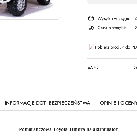
,
płatność
i
Wysyłka w ciągu:
2
dostawa
Cena przesyłki:
9
Pobierz produkt do P
EAN:
5
INFORMACJE DOT. BEZPIECZEŃSTWA
OPINIE I OCENY
Pomarańczowa Toyota Tundra na akumulator