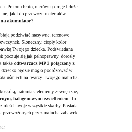
ch. Pokona błoto, nierówną drogę i duże
ne, jak i do przewozu materiałów
l na akumulator
?
elbiają podziwiać masywne, terenowe
iewczynek. Słoneczny, ciepły kolor
zabawką Twojego dziecka. Podświetlana
tek poczuje się jak pełnoprawny, dorosły
a także
odtwarzacz MP 3 połączony z
u dziecko będzie mogło podróżować w
woła uśmiech na twarzy Twojego malucha.
ekoskórą
, natomiast elementy zewnętrzne,
órnym, halogenowym oświetleniem
. To
 zmieści swoje wszystkie skarby. Posiada
nek przewożonych przez malucha zabawek.
na: