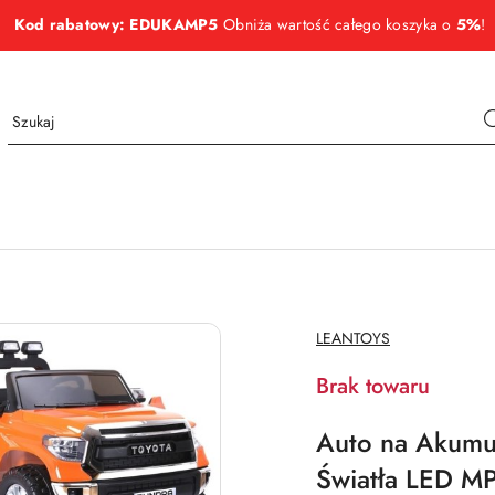
Kod rabatowy: EDUKAMP5
Obniża wartość całego koszyka o
5%
!
NAZWA
LEANTOYS
PRODUCENTA:
Brak towaru
Auto na Akumul
Światła LED M