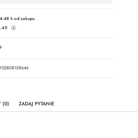
4-48 h od zakupu
.49
DF
902808158646
 (0)
ZADAJ PYTANIE