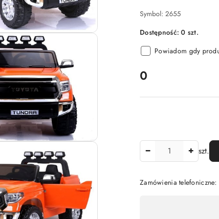
Symbol:
2655
Dostępność:
0
szt.
Powiadom gdy produk
cena:
0
Ilość
szt.
Zamówienia telefoniczne:
Dostępność