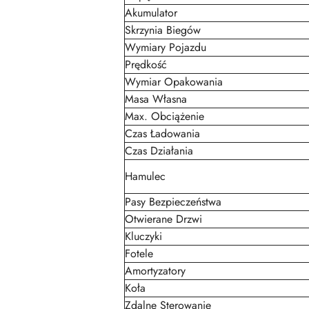
Akumulator
Skrzynia Biegów
Wymiary Pojazdu
Prędkość
Wymiar Opakowania
Masa Własna
Max. Obciążenie
Czas Ładowania
Czas Działania
Hamulec
Pasy Bezpieczeństwa
Otwierane Drzwi
Kluczyki
Fotele
Amortyzatory
Koła
Zdalne Sterowanie