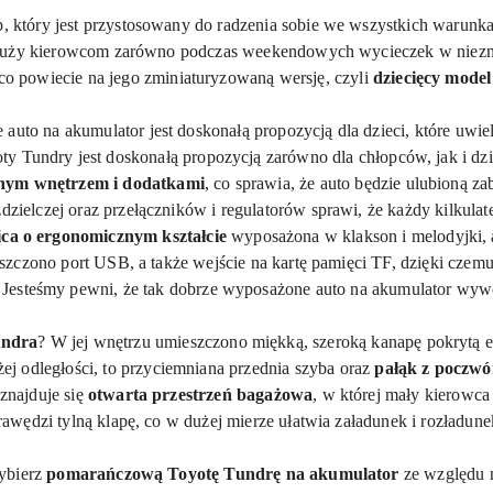
, który jest przystosowany do radzenia sobie we wszystkich warunka
 służy kierowcom zarówno podczas weekendowych wycieczek w niezna
o powiecie na jego zminiaturyzowaną wersję, czyli
dziecięcy mode
to na akumulator jest doskonałą propozycją dla dzieci, które uwi
y Tundry jest doskonałą propozycją zarówno dla chłopców, jak i dz
nym wnętrzem i dodatkami
, co sprawia, że auto będzie ulubioną 
zdzielczej oraz przełączników i regulatorów sprawi, że każdy kilkula
ca o ergonomicznym kształcie
wyposażona w klakson i melodyjki, 
eszczono port USB, a także wejście na kartę pamięci
TF
, dzięki czem
 Jesteśmy pewni, że tak dobrze wyposażone auto na akumulator wy
undra
? W jej wnętrzu umieszczono miękką, szeroką kanapę pokrytą
ej odległości, to przyciemniana przednia szyba oraz
pałąk z poczw
znajduje się
otwarta przestrzeń bagażowa
, w której mały kierowca
wędzi tylną klapę, co w dużej mierze ułatwia załadunek i rozładu
bierz
pomarańczową
Toyotę Tundrę na akumulator
ze względu 