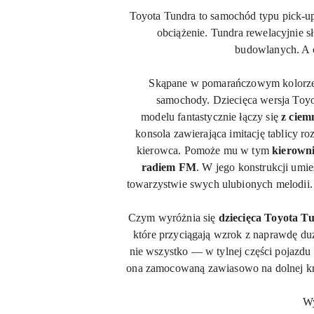
Toyota Tundra to samochód typu pick-up
obciążenie. Tundra rewelacyjnie
budowlanych. A c
Skąpane w pomarańczowym kolorze au
samochody. Dziecięca wersja Toyot
modelu
fantastycznie łączy się
z ciem
konsola zawierająca imitację tablicy ro
kierowca. Pomoże mu w tym
kierowni
radiem FM
. W jego konstrukcji umi
towarzystwie swych ulubionych melodii.
Czym wyróżnia się
dziecięca Toyota T
które przyciągają wzrok z naprawdę duż
nie wszystko — w tylnej części pojazdu 
ona zamocowaną zawiasowo na dolnej kra
Wy