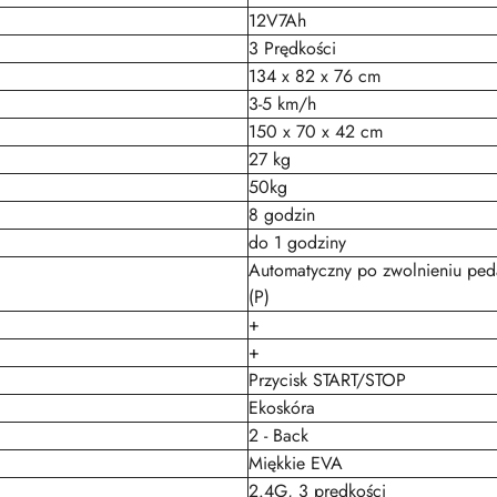
12V7Ah
3 Prędkości
134 x 82 x 76 cm
3-5 km/h
150 x 70 x 42 cm
27 kg
50kg
8 godzin
do 1 godziny
Automatyczny po zwolnieniu peda
(P)
+
+
Przycisk START/STOP
Ekoskóra
2 - Back
Miękkie EVA
2.4G, 3 prędkości