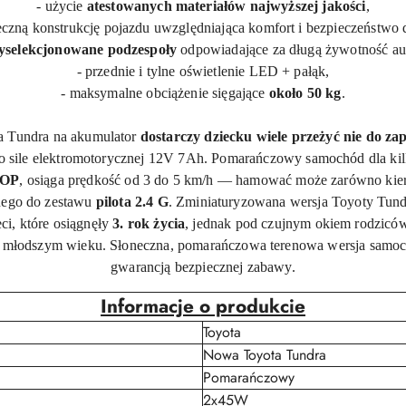
- użycie
atestowanych materiałów najwyższej jakości
,
eczną konstrukcję pojazdu uwzględniająca komfort i bezpieczeństwo 
yselekcjonowane podzespoły
odpowiadające za długą żywotność au
- przednie i tylne oświetlenie LED + pałąk,
- maksymalne obciążenie sięgające
około 50 kg
.
a Tundra na akumulator
dostarczy dziecku wiele przeżyć nie do z
o sile elektromotorycznej
12V
7Ah
.
Pomarańczowy
samochód dla kil
TOP
, osiąga prędkość od 3 do 5 km/h — hamować może zarówno kiero
nego do zestawu
pilota 2.4 G
. Zminiaturyzowana wersja Toyoty Tund
ci, które osiągnęły
3. rok życia
, jednak pod czujnym okiem rodzic
w młodszym wieku.
Słoneczna
, pomarańczowa terenowa wersja samoc
gwarancją bezpiecznej zabawy.
Informacje o produkcie
Toyota
Nowa Toyota Tundra
Pomarańczowy
2x45W