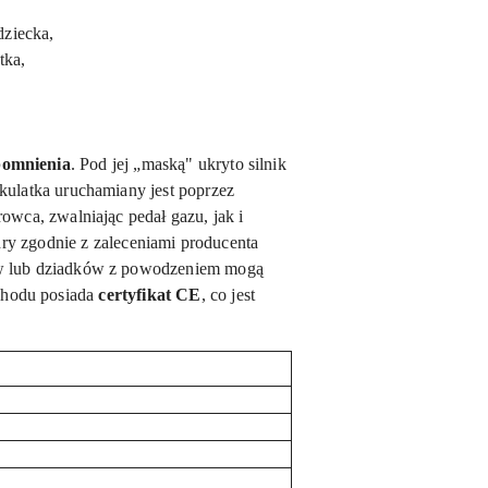
dziecka,
tka,
apomnienia
. Pod
jej
„maską" ukryto silnik
kulatka uruchamiany jest poprzez
wca, zwalniając pedał gazu, jak i
ry zgodnie z zaleceniami producenta
ów lub dziadków z powodzeniem mogą
hodu posiada
certyfikat CE
, co jest