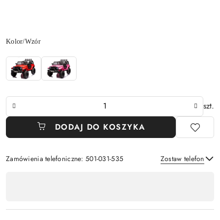
Wariant
Kolor/Wzór
Ilość
szt.
DODAJ DO KOSZYKA
Zamówienia telefoniczne: 501-031-535
Zostaw telefon
Dostępność
,
Wyślij
płatność
i