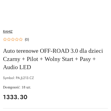
NAZWA
RAMIZ
PRODUCENTA:
(0)
Auto terenowe OFF-ROAD 3.0 dla dzieci
Czarny + Pilot + Wolny Start + Pasy +
Audio LED
Symbol:
PA.JL213.CZ
Dostępność:
18
szt.
cena:
1333.30