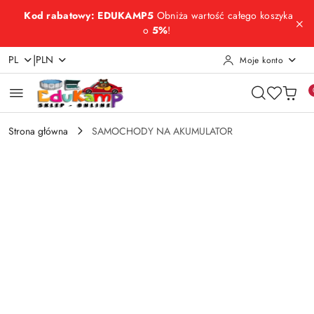
Przejdź do treści głównej
Przejdź do wyszukiwarki
Przejdź do moje konto
Przejdź do menu głównego
Przejdź do opisu produktu
Przejdź do stopki
Kod rabatowy: EDUKAMP5
Obniża wartość całego koszyka
o
5%
!
|
PL
PLN
Moje konto
Strona główna
SAMOCHODY NA AKUMULATOR