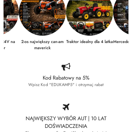
n 24V na
2-os największy can-am
Traktor idealny dla 4 latka
Mercedes
tor
maverick
Kod Rabatowy na 5%
Wpisz Kod "EDUKAMP5" i otrzymaj rabat
NAJWIĘKSZY WYBÓR AUT | 10 LAT
DOŚWIADCZENIA