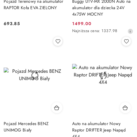
Pojazd Terenowy na akumulator
Buggy UTV-MX 2000N Auto na
RAPTOR Koła EVA ZIELONY
akumulator dla dziecka 24V
4x75W MOCNY
693.85
1499.00
Cena:
Cena
Najniższa
Najniższa cena:
1337.98
promocyjna:
cena
z
30
dni
przed
obniżką
Pojazd Mercedes BENZ
Auto na akumulator Nowy
UNIMOG Biały
Raptor DRIFTER Jeep Napęd
4X4