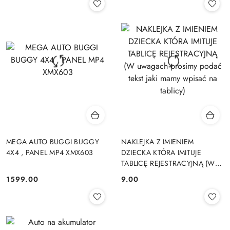
MEGA AUTO BUGGI BUGGY
NAKLEJKA Z IMIENIEM
4X4 , PANEL MP4 XMX603
DZIECKA KTÓRA IMITUJE
TABLICĘ REJESTRACYJNĄ (W
uwagach prosimy podać tekst
1599.00
9.00
Cena:
Cena:
jaki mamy wpisać na tablicy)