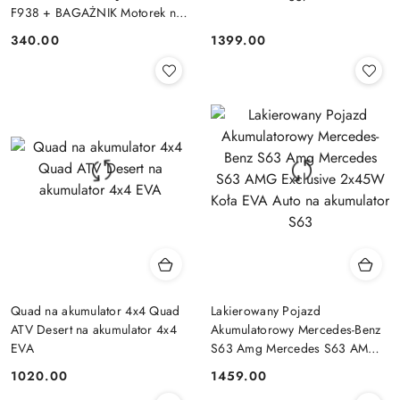
F938 + BAGAŻNIK Motorek na
akumulator dla dziecka
340.00
1399.00
Cena:
Cena:
Quad na akumulator 4x4 Quad
Lakierowany Pojazd
ATV Desert na akumulator 4x4
Akumulatorowy Mercedes-Benz
EVA
S63 Amg Mercedes S63 AMG
Exclusive 2x45W Koła EVA
1020.00
1459.00
Cena:
Cena:
Auto na akumulator S63