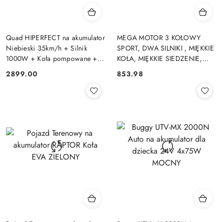
Quad HIPERFECT na akumulator
MEGA MOTOR 3 KOŁOWY
Niebieski 35km/h + Silnik
SPORT, DWA SILNIKI , MIĘKKIE
1000W + Koła pompowane +
KOŁA, MIĘKKIE SIEDZENIE,
Regulacja siedzenia
GAZ W MANETCE/FB6886
2899.00
853.98
Cena:
Cena: