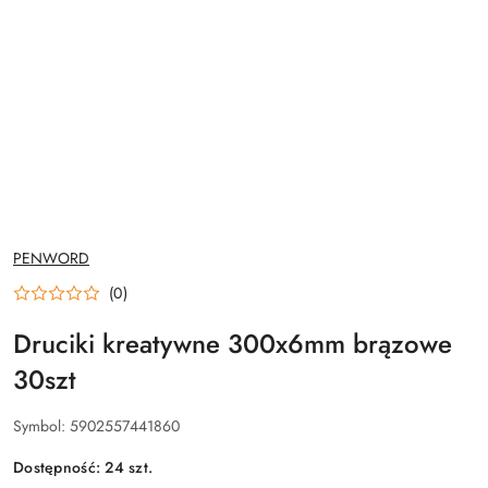
NAZWA
PENWORD
PRODUCENTA:
(0)
Druciki kreatywne 300x6mm brązowe
30szt
Symbol:
5902557441860
Dostępność:
24
szt.