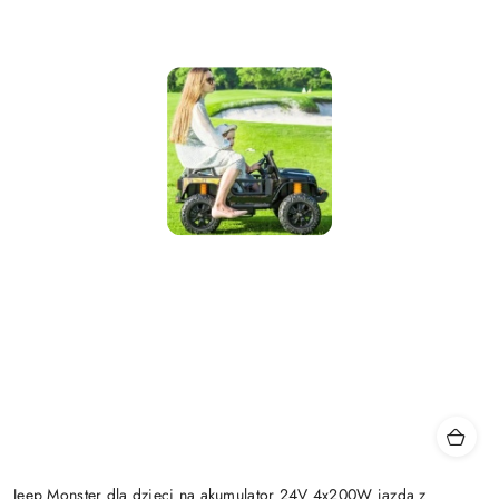
Jeep Monster dla dzieci na akumulator 24V 4x200W jazda z