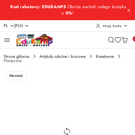
Przejdź do treści głównej
Przejdź do wyszukiwarki
Przejdź do moje konto
Przejdź do menu głównego
Przejdź do opisu produktu
Przejdź do stopki
Kod rabatowy: EDUKAMP5
Obniża wartość całego koszyka
o
5%
!
|
PL
PLN
Moje konto
Strona główna
Artykuły szkolne i biurowe
Kreatywne
Plastyczne
Nowość