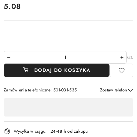
cena:
5.08
Ilość
szt.
DODAJ DO KOSZYKA
Zamówienia telefoniczne: 501-031-535
Zostaw telefon
Dostępność
,
Wyślij
płatność
i
Wysyłka w ciągu:
24-48 h od zakupu
dostawa