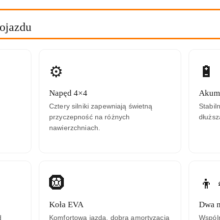
pojazdu
⚙️
🔋
Napęd 4×4
Akumu
Cztery silniki zapewniają świetną
Stabil
przyczepność na różnych
dłuższ
nawierzchniach.
🛞
👦
Koła EVA
Dwa m
d
Komfortowa jazda, dobra amortyzacja
Wspól