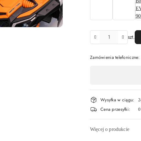
Ilość
szt.
Zamówienia telefoniczne:
Dostępność
,
płatność
Wysyłka w ciągu:
i
2
Cena przesyłki:
0
dostawa
Więcej o produkcie