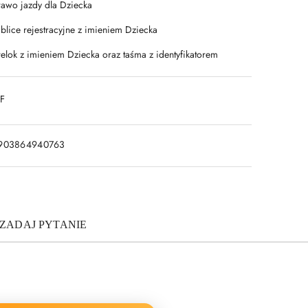
rawo jazdy dla Dziecka
ablice rejestracyjne z imieniem Dziecka
relok z imieniem Dziecka oraz taśma z identyfikatorem
DF
903864940763
ZADAJ PYTANIE