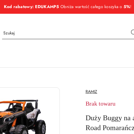
Kod rabatowy: EDUKAMP5
Obniża wartość całego koszyka o
5%
!
NAZWA
RAMIZ
PRODUCENTA:
Brak towaru
Duży Buggy na 
Road Pomarańc