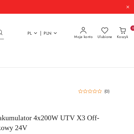
|
PL
PLN
Moje konto
Ulubione
Koszyk
(0)
akumulator 4x200W UTV X3 Off-
zowy 24V