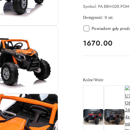
Symbol:
PA.BBH-028.POM
Dostępność:
0
szt.
Powiadom gdy produk
cena:
1670.00
Wariant
Kolor/Wzór