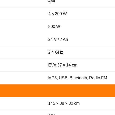
4×4
4 × 200 W
800 W
24 V / 7 Ah
2,4 GHz
EVA 37 × 14 cm
MP3, USB, Bluetooth, Radio FM
145 × 88 × 80 cm