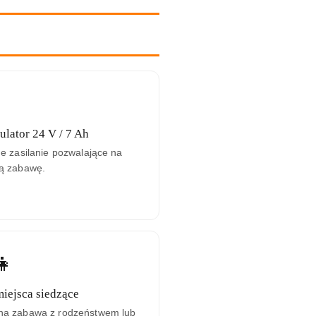
lator 24 V / 7 Ah
ne zasilanie pozwalające na
ą zabawę.
👧
iejsca siedzące
na zabawa z rodzeństwem lub