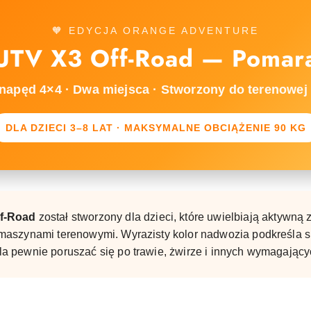
🧡 EDYCJA ORANGE ADVENTURE
 UTV X3 Off-Road — Pomar
napęd 4×4 · Dwa miejsca · Stworzony do terenowej
DLA DZIECI 3–8 LAT · MAKSYMALNE OBCIĄŻENIE 90 KG
f-Road
został stworzony dla dzieci, które uwielbiają aktywną
aszynami terenowymi. Wyrazisty kolor nadwozia podkreśla s
 pewnie poruszać się po trawie, żwirze i innych wymagający