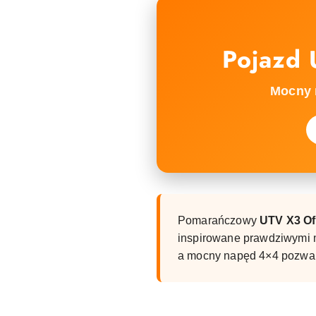
Pojazd
Mocny 
Pomarańczowy
UTV X3 Of
inspirowane prawdziwymi m
a mocny napęd 4×4 pozwala