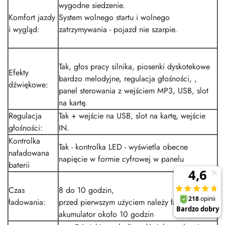
wygodne siedzenie.
Komfort jazdy
System wolnego startu i wolnego
i wygląd:
zatrzymywania - pojazd nie szarpie.
Tak, głos pracy silnika, piosenki dyskotekowe
Efekty
bardzo melodyjne, regulacja głośności, ,
dźwiękowe:
panel sterowania z wejściem MP3, USB, slot
na kartę.
Regulacja
Tak + wejście na USB, slot na kartę, wejście
głośności:
IN.
Kontrolka
Tak - kontrolka LED - wyświetla obecne
naładowana
napięcie w formie cyfrowej w panelu
baterii
Czas
8 do 10 godzin,
ładowania:
przed pierwszym użyciem należy ładować
akumulator około 10 godzin