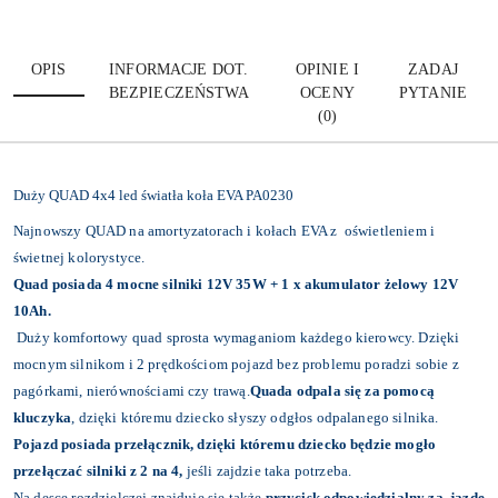
OPIS
INFORMACJE DOT.
OPINIE I
ZADAJ
BEZPIECZEŃSTWA
OCENY
PYTANIE
(0)
Duży QUAD 4x4 led światła koła EVA PA0230
Najnowszy QUAD na amortyzatorach i kołach EVA z oświetleniem i
świetnej kolorystyce.
Quad posiada 4 mocne silniki 12V 35W + 1 x akumulator żelowy 12V
10Ah.
Duży komfortowy quad sprosta wymaganiom każdego kierowcy. Dzięki
mocnym silnikom i 2 prędkościom pojazd bez problemu poradzi sobie z
pagórkami, nierównościami czy trawą.
Quada odpala się za pomocą
kluczyka
, dzięki któremu dziecko słyszy odgłos odpalanego silnika.
Pojazd posiada przełącznik, dzięki któremu dziecko będzie mogło
przełączać silniki z 2 na 4,
jeśli
zajdzie taka potrzeba.
Na desce rozdzielczej znajduje się także
przycisk odpowiedzialny za jazdę