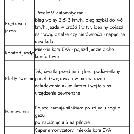
Prędkość automatyczna
bieg wolny 2,5- 3 km/h, bieg szybki do 4-6
Prędkość i
km/h, jazda w przód i w tył, idealny pojazd
jazda
na trawę, działkę czy nierówności -
napęd na
dwa koła
Miękkie koła EVA - pojazd jedzie cicho i
Komfort jazdy:
komfortowo
Tak, światła przednie i tylne, podświetlany
Efekty świetlne
panel dźwiękowy a w nim wskaźnik
naładowania akumulatora
i wejścia na
urządzenia zewnętrzne
Pojazd hamuje silnikiem po zdjęciu nogi z
Hamowanie
gazu
po naciśnięciu S na pilocie
Super amortyzatory, miękkie koła EVA,