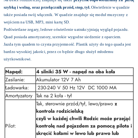
szybką i wolną, oraz przełącznik przód, stop, tył.
Oświetlenie w quadzie
także posiada swój włącznik. W quadzie znajduje się moduł muzyczny z
wejściem na USB, MP3, mini kartę SD.
Podświetlane zegary, ledowe oświetlenie uatrakcyjniają wygląd pojazdu.
Quad posiada amortyzatory, szerokie wygodne siedzenie z oparciem.
Jazda tym quadem to czysta przyjemność. Plastik użyty do tego quada jest
bardzo wysokiej jakości, przez co będzie długo służył młodemu
użytkownikowi.
Napęd:
4 silniki 35 W - napęd na oba koła
Zasilanie:
Akumulator 12V 7 Ah
Ładowarka:
230-240 V 50 Hz 12V DC 1000 MA
Amortyzatory
Tak na 2 koła - tył
Tak, sterownie przód/tył, lewo/prawo
z
kontrola rodzicielską
czyli w każdej chwili Rodzic może przejąć
Pilot:
kontrolę nad pojazdem za pomocą pilota i
skręcić kołami w lewo lub prawo lub