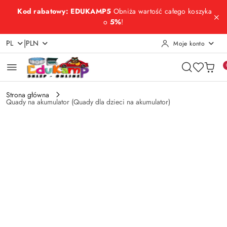
Przejdź do treści głównej
Przejdź do wyszukiwarki
Przejdź do moje konto
Przejdź do menu głównego
Przejdź do opisu produktu
Przejdź do stopki
Kod rabatowy: EDUKAMP5
Obniża wartość całego koszyka
o
5%
!
|
PL
PLN
Moje konto
Strona główna
Quady na akumulator (Quady dla dzieci na akumulator)