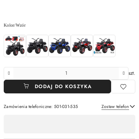
Wariant
Kolor/Wzór
Ilość
szt.
DODAJ DO KOSZYKA
Zamówienia telefoniczne: 501-031-535
Zostaw telefon
Dostępność
,
Wyślij
płatność