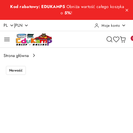
Przejdź do treści głównej
Przejdź do wyszukiwarki
Przejdź do moje konto
Przejdź do menu głównego
Przejdź do opisu produktu
Przejdź do stopki
Kod rabatowy: EDUKAMP5
Obniża wartość całego koszyka
o
5%
!
|
PL
PLN
Moje konto
Strona główna
Nowość