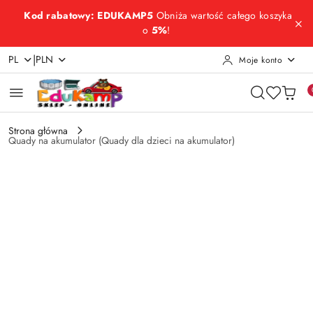
Przejdź do treści głównej
Przejdź do wyszukiwarki
Przejdź do moje konto
Przejdź do menu głównego
Przejdź do opisu produktu
Przejdź do stopki
Kod rabatowy: EDUKAMP5
Obniża wartość całego koszyka
o
5%
!
|
PL
PLN
Moje konto
Strona główna
Quady na akumulator (Quady dla dzieci na akumulator)