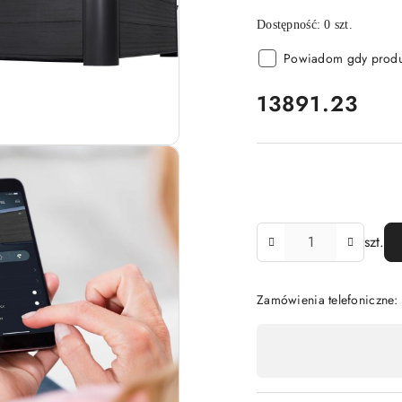
Dostępność:
0
szt.
Powiadom gdy produk
cena:
13891.23
Ilość
szt.
Zamówienia telefoniczne:
Dostępność
,
płatność