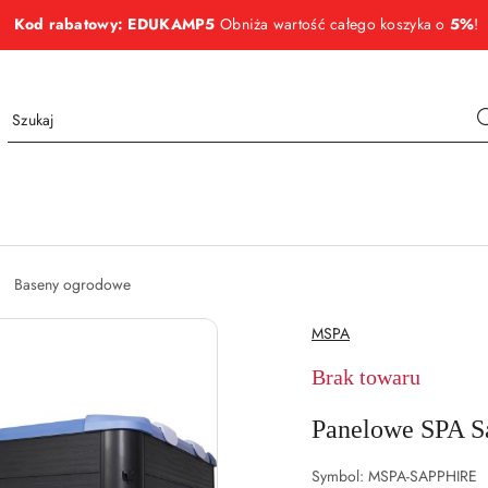
Kod rabatowy: EDUKAMP5
Obniża wartość całego koszyka o
5%
!
Baseny ogrodowe
NAZWA
MSPA
PRODUCENTA:
Brak towaru
Panelowe SPA S
Symbol:
MSPA-SAPPHIRE