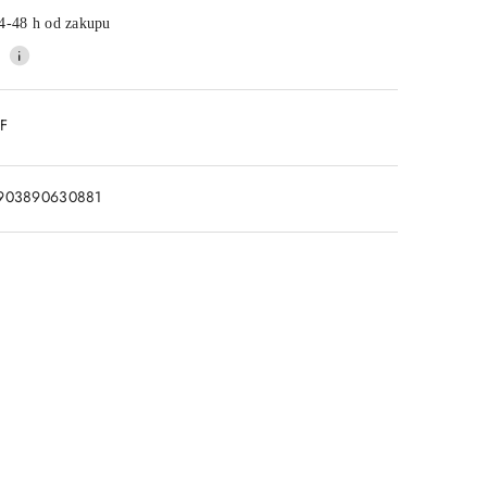
4-48 h od zakupu
DF
903890630881