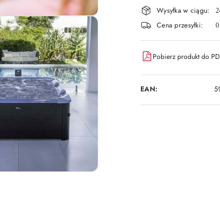
Wysyłka w ciągu:
i
2
Cena przesyłki:
0
dostawa
Pobierz produkt do P
EAN:
5