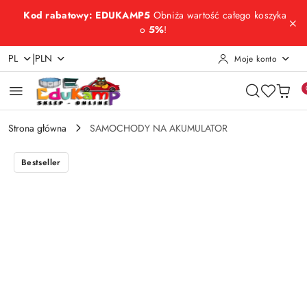
Przejdź do treści głównej
Przejdź do wyszukiwarki
Przejdź do moje konto
Przejdź do menu głównego
Przejdź do opisu produktu
Przejdź do stopki
Kod rabatowy: EDUKAMP5
Obniża wartość całego koszyka
o
5%
!
|
PL
PLN
Moje konto
Strona główna
SAMOCHODY NA AKUMULATOR
Bestseller