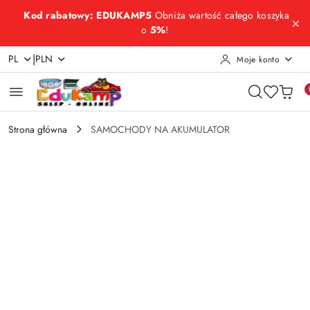
Przejdź do treści głównej
Przejdź do wyszukiwarki
Przejdź do moje konto
Przejdź do menu głównego
Przejdź do opisu produktu
Przejdź do stopki
Kod rabatowy: EDUKAMP5
Obniża wartość całego koszyka
o
5%
!
|
PL
PLN
Moje konto
Strona główna
SAMOCHODY NA AKUMULATOR