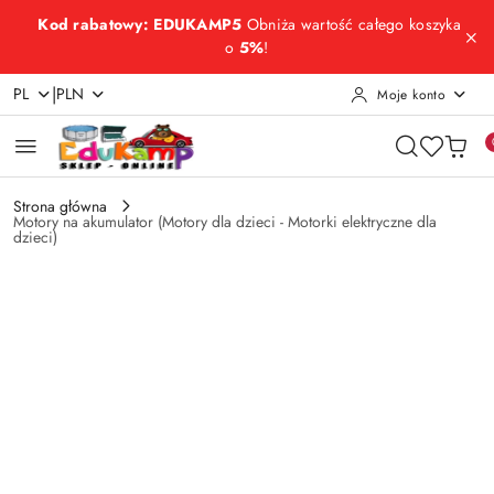
Przejdź do treści głównej
Przejdź do wyszukiwarki
Przejdź do moje konto
Przejdź do menu głównego
Przejdź do opisu produktu
Przejdź do stopki
Kod rabatowy: EDUKAMP5
Obniża wartość całego koszyka
o
5%
!
|
PL
PLN
Moje konto
Strona główna
Motory na akumulator (Motory dla dzieci - Motorki elektryczne dla
dzieci)