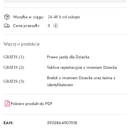
Wyślij
płatność
i
Wysyłka w ciągu:
24-48 h od zakupu
dostawa
Cena przesyłki:
0
Więcej o produkcie
Prawo jazdy dla Dziecka
GRATIS (1):
Tablice rejestracyjne z imieniem Dziecka
GRATIS (2):
Brelok z imieniem Dziecka oraz taśma z
GRATIS (3):
identyfikatorem
Pobierz produkt do PDF
EAN:
5903864907018