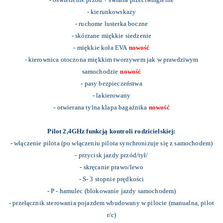
- kierunkowskazy
- ruchome lusterka boczne
- skórzane miękkie siedzenie
- miękkie koła EVA
nowość
- kierownica otoczona miękkim tworzywem jak w prawdziwym
samochodzie
nowość
- pasy bezpieczeństwa
- lakierowany
- otwierana tylna klapa bagażnika
nowość
Pilot 2,4GHz funkcją kontroli rodzicielskiej:
- włączenie pilota (po włączeniu pilota synchronizuje się z samochodem)
- przycisk jazdy przód/tył/
- skręcanie prawo/lewo
- S- 3 stopnie prędkości
- P - hamulec (blokowanie jazdy samochodem)
- przełącznik sterowania pojazdem wbudowany w pilocie (manualna, pilot
r/c)