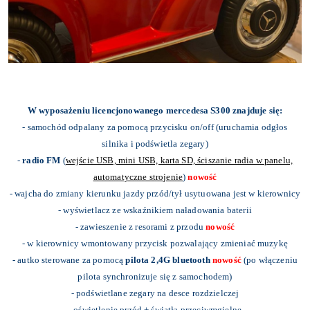
W wyposażeniu licencjonowanego mercedesa S300 znajduje się:
- samochód odpalany za pomocą przycisku on/off (uruchamia odgłos
silnika i podświetla zegary)
-
radio FM
(
wejście USB, mini USB, karta SD, ściszanie radia w panelu,
automatyczne strojenie
)
nowość
- wajcha do zmiany kierunku jazdy przód/tył usytuowana jest w kierownicy
- wyświetlacz ze wskaźnikiem naładowania baterii
- zawieszenie z resorami z przodu
nowość
- w kierownicy wmontowany przycisk pozwalający zmieniać muzykę
- autko sterowane za pomocą
pilota 2,4G bluetooth
nowość
(po włączeniu
pilota synchronizuje się z samochodem)
- podświetlane zegary na desce rozdzielczej
- oświetlenie przód + światła przeciwmgielne