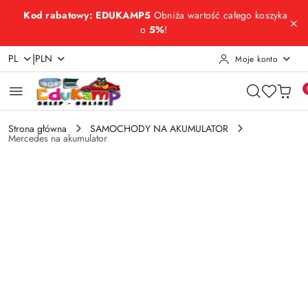
Przejdź do treści głównej
Przejdź do wyszukiwarki
Przejdź do moje konto
Przejdź do menu głównego
Przejdź do opisu produktu
Przejdź do stopki
Kod rabatowy: EDUKAMP5
Obniża wartość całego koszyka
o
5%
!
|
PL
PLN
Moje konto
Strona główna
SAMOCHODY NA AKUMULATOR
Mercedes na akumulator