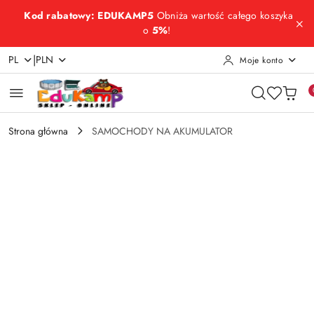
Przejdź do treści głównej
Przejdź do wyszukiwarki
Przejdź do moje konto
Przejdź do menu głównego
Przejdź do opisu produktu
Przejdź do stopki
Kod rabatowy: EDUKAMP5
Obniża wartość całego koszyka
o
5%
!
|
PL
PLN
Moje konto
Strona główna
SAMOCHODY NA AKUMULATOR