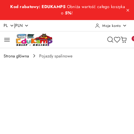
Przejdź do treści głównej
Przejdź do wyszukiwarki
Przejdź do moje konto
Przejdź do menu głównego
Przejdź do opisu produktu
Przejdź do stopki
Kod rabatowy: EDUKAMP5
Obniża wartość całego koszyka
o
5%
!
|
PL
PLN
Moje konto
Strona główna
Pojazdy spalinowe