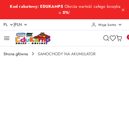
Przejdź do treści głównej
Przejdź do wyszukiwarki
Przejdź do moje konto
Przejdź do menu głównego
Przejdź do opisu produktu
Przejdź do stopki
Kod rabatowy: EDUKAMP5
Obniża wartość całego koszyka
o
5%
!
|
PL
PLN
Moje konto
Strona główna
SAMOCHODY NA AKUMULATOR