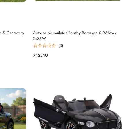
KA
DODAJ DO KOSZYKA
ga S Czerwony
Auto na akumulator Bentley Bentayga S Różowy
2x35W
(0)
712.40
Cena: