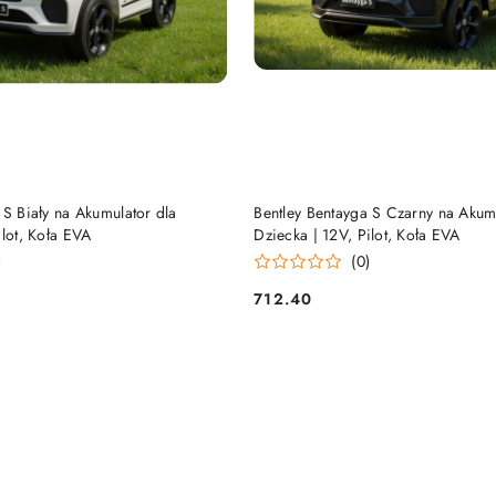
DODAJ DO KOSZYKA
DODAJ DO KOSZY
 S Biały na Akumulator dla
Bentley Bentayga S Czarny na Akum
ilot, Koła EVA
Dziecka | 12V, Pilot, Koła EVA
)
(0)
712.40
Cena: