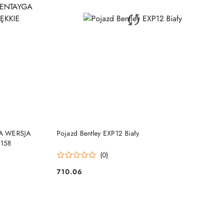
NY
PRODUKT NIEDOSTĘPNY
A WERSJA
Pojazd Bentley EXP12 Biały
2158
(0)
710.06
Cena: