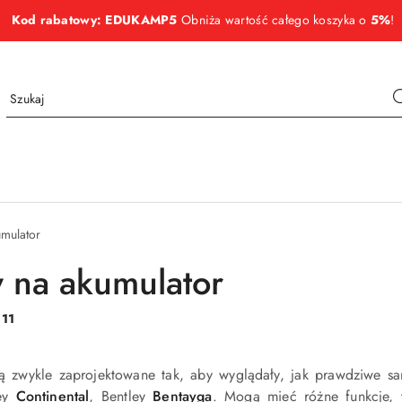
Kod rabatowy: EDUKAMP5
Obniża wartość całego koszyka o
5%
!
umulator
y na akumulator
:
11
ą zwykle zaprojektowane tak, aby wyglądały, jak prawdziwe 
ley
Continental
, Bentley
Bentayga
. Mogą mieć różne funkcje, ta