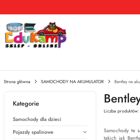
Przejdź do treści głównej
Przejdź do wyszukiwarki
Przejdź do moje konto
Przejdź do menu głównego
Przejdź do stopki
Strona główna
SAMOCHODY NA AKUMULATOR
Bentley na ak
Bentle
Kategorie
Liczba produktów
Samochody dla dzieci
Samochody te s
Pojazdy spalinowe
takich jak Bent