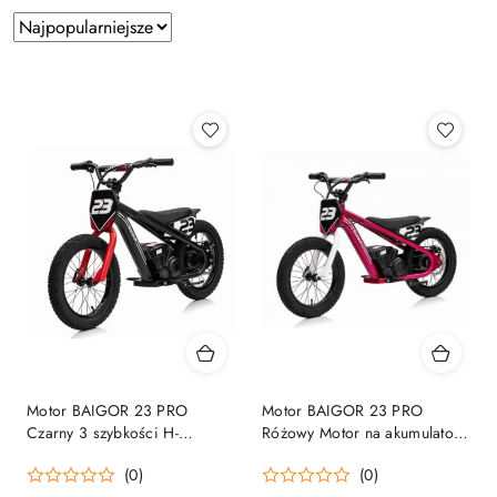
Zastosowano
Sortuj
według
sortowanie:
Najpopularniejsze.
Motor BAIGOR 23 PRO
Motor BAIGOR 23 PRO
Czarny 3 szybkości H-
Różowy Motor na akumulator
25km/h, M-19kmh, L-11km/h
dla dziecka 24V 3 prędkości
(0)
(0)
DO 60kg