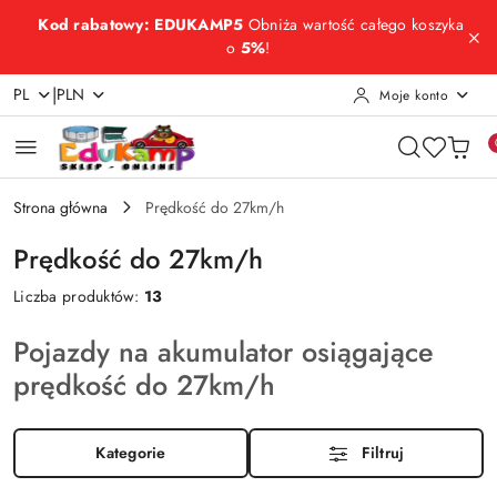
Przejdź do treści głównej
Przejdź do wyszukiwarki
Przejdź do moje konto
Przejdź do menu głównego
Przejdź do stopki
Kod rabatowy: EDUKAMP5
Obniża wartość całego koszyka
o
5%
!
|
PL
PLN
Moje konto
Strona główna
Prędkość do 27km/h
Prędkość do 27km/h
Liczba produktów:
13
Pojazdy na akumulator osiągające
prędkość do 27km/h
Kategorie
Filtruj