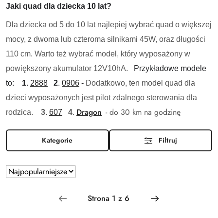
Jaki quad dla dziecka 10 lat?
Dla dziecka od 5 do 10 lat najlepiej wybrać quad o większej
mocy, z dwoma lub czteroma silnikami 45W, oraz długości
110 cm. Warto też wybrać model, który wyposażony w
powiększony akumulator 12V10hA.
Przykładowe modele
to:
1
.
2888
2
.
0906
-
Dodatkowo, ten model quad dla
dzieci wyposażonych jest pilot zdalnego sterowania dla
Dragon
- do 30 km na godzinę
rodzica.
3
.
607
4
.
Kategorie
Filtruj
Zastosowano
Sortuj
według
sortowanie:
Najpopularniejsze.