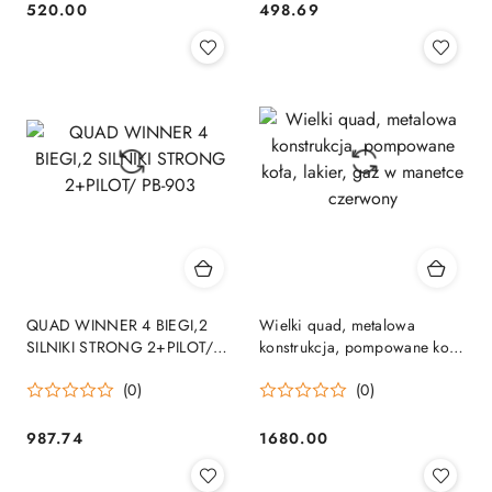
520.00
498.69
Cena:
Cena:
QUAD WINNER 4 BIEGI,2
Wielki quad, metalowa
SILNIKI STRONG 2+PILOT/
konstrukcja, pompowane koła,
PB-903
lakier, gaz w manetce
(0)
(0)
czerwony
987.74
1680.00
Cena:
Cena: