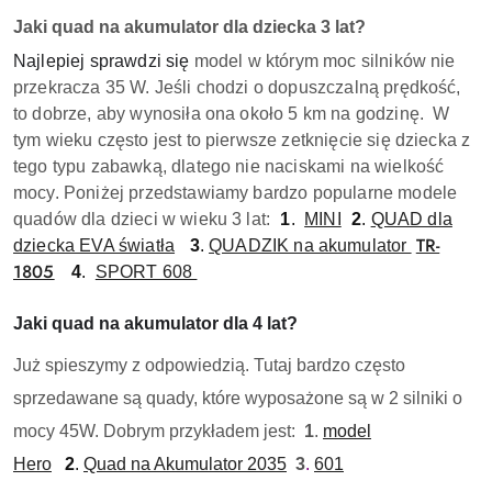
Jaki quad na akumulator dla dziecka 3 lat?
Najlepiej sprawdzi się
model w którym moc silników nie
przekracza 35 W. Jeśli chodzi o dopuszczalną prędkość,
to dobrze, aby wynosiła ona około 5 km na godzinę.
W
tym wieku często jest to pierwsze zetknięcie się dziecka z
tego typu zabawką, dlatego nie naciskami na wielkość
mocy. Poniżej przedstawiamy bardzo popularne modele
quadów dla dzieci w wieku 3 lat:
1
.
MINI
2
.
QUAD dla
TR-
dziecka EVA światła
3
.
QUADZIK na akumulator
1805
4
.
SPORT 608
Jaki quad na akumulator dla 4 lat?
Już spieszymy z odpowiedzią. Tutaj bardzo często
sprzedawane są quady, które wyposażone są w 2 silniki o
mocy 45W. Dobrym przykładem jest:
1
.
model
Hero
2
.
Quad na Akumulator 2035
3
.
601