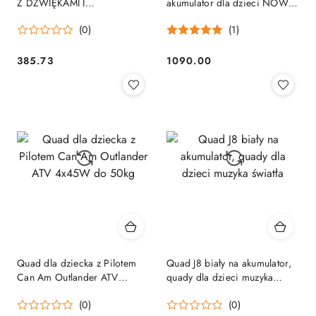
Z DŹWIĘKAMI I
akumulator dla dzieci NOWY!
ŚWIATŁAMI/JH9228
XMX 607
(0)
(1)
385.73
1090.00
Cena:
Cena:
Quad dla dziecka z Pilotem
Quad J8 biały na akumulator,
Can Am Outlander ATV
quady dla dzieci muzyka
4x45W do 50kg
światła
(0)
(0)