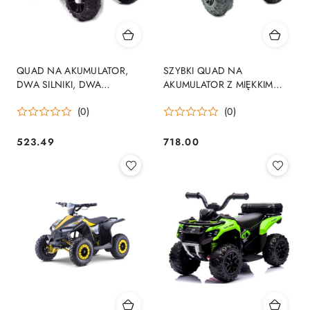
QUAD NA AKUMULATOR,
SZYBKI QUAD NA
DWA SILNIKI, DWA
AKUMULATOR Z MIĘKKIM
AKUMULATORY, MIĘKKIE
SIEDZENIEM CHAMPION/JC-
(0)
(0)
KOŁA/S601
915
523.49
718.00
Cena:
Cena: