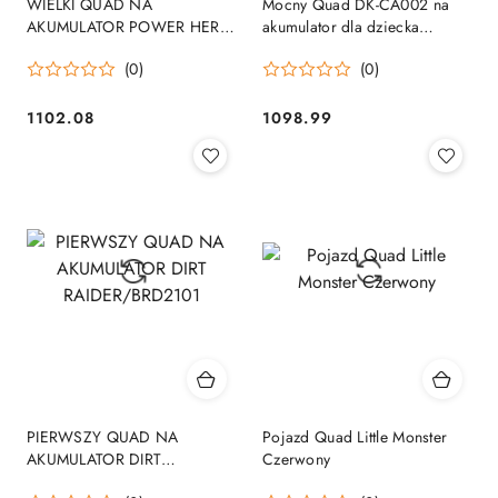
WIELKI QUAD NA
Mocny Quad DK-CA002 na
AKUMULATOR POWER HERO
akumulator dla dziecka
- 4 SILNIKI, MIĘKKIE
Maverick ATV Żółty 2x200W
(0)
(0)
KOŁA/QLS3288
1102.08
1098.99
Cena:
Cena:
PIERWSZY QUAD NA
Pojazd Quad Little Monster
AKUMULATOR DIRT
Czerwony
RAIDER/BRD2101