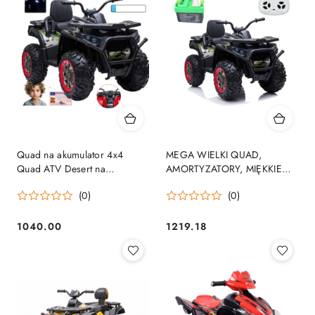
Quad na akumulator 4x4
MEGA WIELKI QUAD,
Quad ATV Desert na
AMORTYZATORY, MIĘKKIE
akumulator 4x4 EVA Ecoskóra
KOŁA, PILOT, WOLNY START,
(0)
(0)
MP3 USB
/XMX607
1040.00
1219.18
Cena:
Cena: