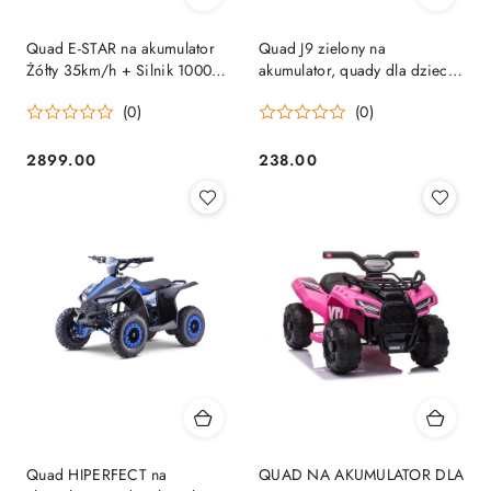
Quad E-STAR na akumulator
Quad J9 zielony na
Żółty 35km/h + Silnik 1000W
akumulator, quady dla dzieci
+ Koła pompowane +
muzyka światło Akumulator
(0)
(0)
Regulacja siedzenia
litowo-jonowy
2899.00
238.00
Cena:
Cena:
Quad HIPERFECT na
QUAD NA AKUMULATOR DLA