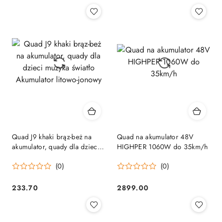
Quad J9 khaki brąz-beż na
Quad na akumulator 48V
akumulator, quady dla dzieci
HIGHPER 1060W do 35km/h
muzyka światło Akumulator
(0)
(0)
litowo-jonowy
233.70
2899.00
Cena:
Cena: