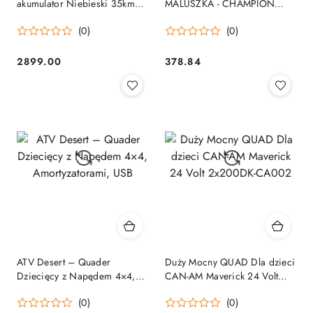
akumulator Niebieski 35km/h
MALUSZKA - CHAMPION
+ Silnik 1000W + Koła
5000/JS320
(0)
(0)
pompowane + Regulacja
siedzenia
2899.00
378.84
Cena:
Cena:
ATV Desert – Quader
Duży Mocny QUAD Dla dzieci
Dziecięcy z Napędem 4×4,
CAN-AM Maverick 24 Volt
Amortyzatorami, USB
2x200DK-CA002
(0)
(0)