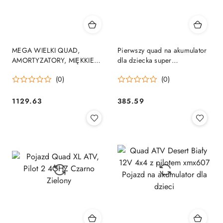
MEGA WIELKI QUAD,
Pierwszy quad na akumulator
AMORTYZATORY, MIĘKKIE
dla dziecka super
KOŁA, PILOT, WOLNY START,
jakość/TR1805
(0)
(0)
4x4 /XMX607
1129.63
385.59
Cena:
Cena: