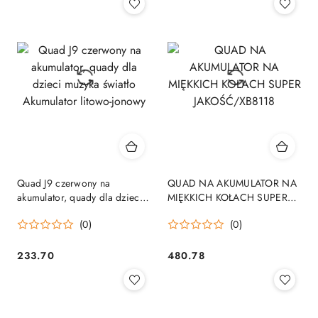
Quad J9 czerwony na
QUAD NA AKUMULATOR NA
akumulator, quady dla dzieci
MIĘKKICH KOŁACH SUPER
muzyka światło Akumulator
JAKOŚĆ/XB8118
(0)
(0)
litowo-jonowy
233.70
480.78
Cena:
Cena: