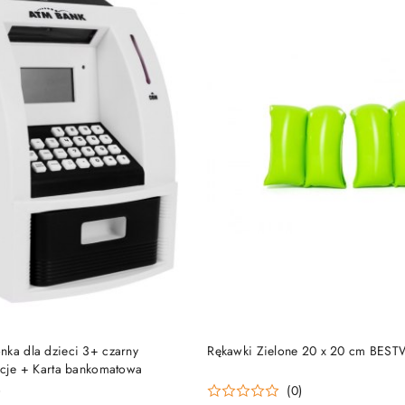
DODAJ DO KOSZYKA
DODAJ DO KOSZY
nka dla dzieci 3+ czarny
Rękawki Zielone 20 x 20 cm BES
nkcje + Karta bankomatowa
)
(0)