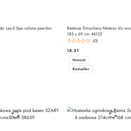
DODAJ DO KOSZYKA
DODAJ DO KOSZY
do Lay-Z-Spa osłona pawilon
Bestway Dmuchany Materac do w
183 x 69 cm 44122
)
(0)
18.21
Cena:
Nowość
Bestseller