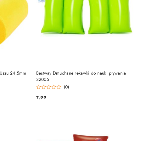
KA
DODAJ DO KOSZYKA
o Uszu 24,5mm
Bestway Dmuchane rękawki do nauki pływania
32005
(0)
7.99
Cena: