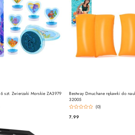
DODAJ DO KOSZYKA
DODAJ DO KOSZY
 6 szt. Zwierzaki Morskie ZA3979
Bestway Dmuchane rękawki do nauk
32005
)
(0)
7.99
Cena: