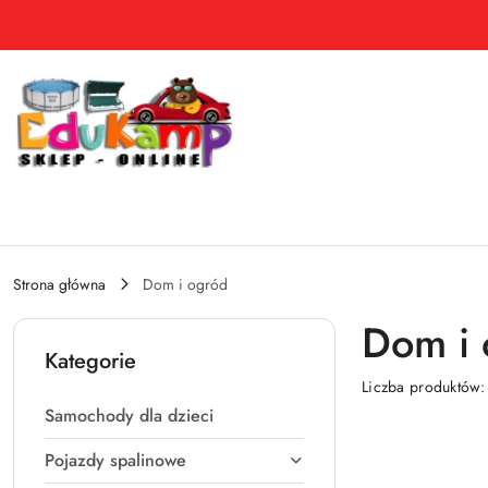
Przejdź do treści głównej
Przejdź do wyszukiwarki
Przejdź do moje konto
Przejdź do menu głównego
Przejdź do stopki
Strona główna
Dom i ogród
Dom i 
Kategorie
Liczba produktów
Samochody dla dzieci
Pojazdy spalinowe