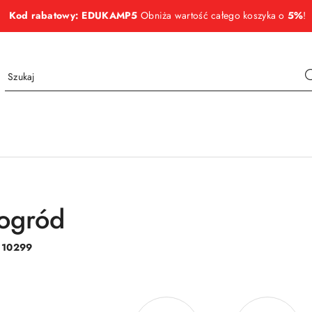
Kod rabatowy: EDUKAMP5
Obniża wartość całego koszyka o
5%
!
ogród
:
10299