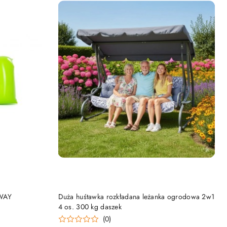
KA
DODAJ DO KOSZYKA
TWAY
Duża huśtawka rozkładana leżanka ogrodowa 2w1
4 os. 300 kg daszek
(0)