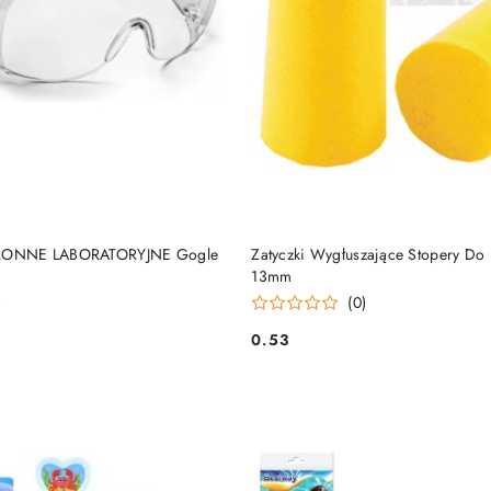
DODAJ DO KOSZYKA
DODAJ DO KOSZY
ONNE LABORATORYJNE Gogle
Zatyczki Wygłuszające Stopery D
13mm
)
(0)
0.53
Cena: