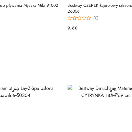
DODAJ DO KOSZYKA
DODAJ DO KOSZY
 do pływania Myszka Miki 91002
Bestway CZEPEK kąpielowy silikon
26006
)
(0)
9.60
Cena: