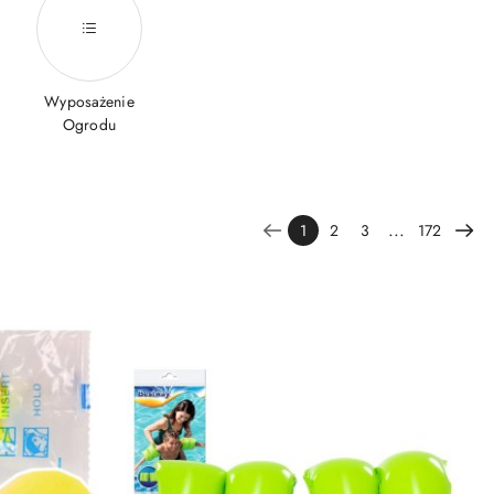
Wyposażenie
Ogrodu
...
1
2
3
172