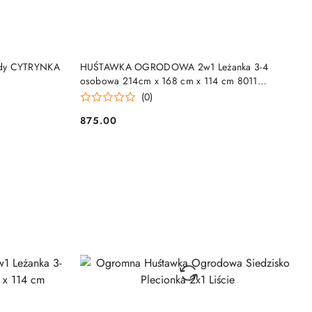
KA
DODAJ DO KOSZYKA
ody CYTRYNKA
HUŚTAWKA OGRODOWA 2w1 Leżanka 3-4
osobowa 214cm x 168 cm x 114 cm 8011
Huśtawka Ramiz
(0)
875.00
Cena: