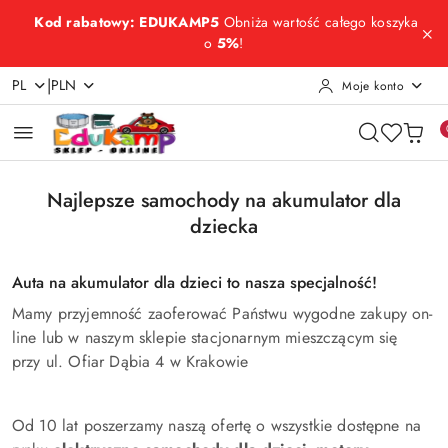
Przejdź do treści głównej
Przejdź do wyszukiwarki
Przejdź do moje konto
Przejdź do menu głównego
Przejdź do stopki
Kod rabatowy: EDUKAMP5
Obniża wartość całego koszyka
o
5%
!
|
PL
PLN
Moje konto
Najlepsze samochody na akumulator dla
dziecka
Auta na akumulator dla dzieci to nasza specjalność!
Mamy przyjemność zaoferować Państwu wygodne zakupy on-
line lub w naszym sklepie stacjonarnym mieszczącym się
przy ul. Ofiar Dąbia 4 w Krakowie
Od 10 lat poszerzamy naszą ofertę o wszystkie dostępne na