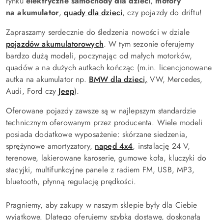
rynku
elektryczne
samochody dla dzieci
,
motory
na akumulator
,
quady dla dzieci
, czy pojazdy do driftu!
Zapraszamy serdecznie do śledzenia nowości w dziale
pojazdów akumulatorowych
. W tym sezonie oferujemy
bardzo dużą modeli, poczynając od małych motorków,
quadów a na dużych autkach kończąc (m.in. licencjonowane
autka na akumulator np.
BMW dla dzieci,
VW, Mercedes,
Audi, Ford czy
Jeep
).
Oferowane pojazdy zawsze są w najlepszym standardzie
technicznym oferowanym przez producenta. Wiele modeli
posiada dodatkowe wyposażenie: skórzane siedzenia,
sprężynowe amortyzatory,
napęd 4x4
, instalację 24 V,
terenowe, lakierowane karoserie, gumowe koła, kluczyki do
stacyjki, multifunkcyjne panele z radiem FM, USB, MP3,
bluetooth, płynną regulację prędkości.
Pragniemy, aby zakupy w naszym sklepie były dla Ciebie
wyjątkowe. Dlatego oferujemy szybką dostawę, doskonałą