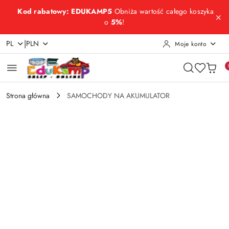
Przejdź do treści głównej
Przejdź do wyszukiwarki
Przejdź do moje konto
Przejdź do menu głównego
Przejdź do opisu produktu
Przejdź do stopki
Kod rabatowy: EDUKAMP5
Obniża wartość całego koszyka
o
5%
!
|
PL
PLN
Moje konto
Strona główna
SAMOCHODY NA AKUMULATOR