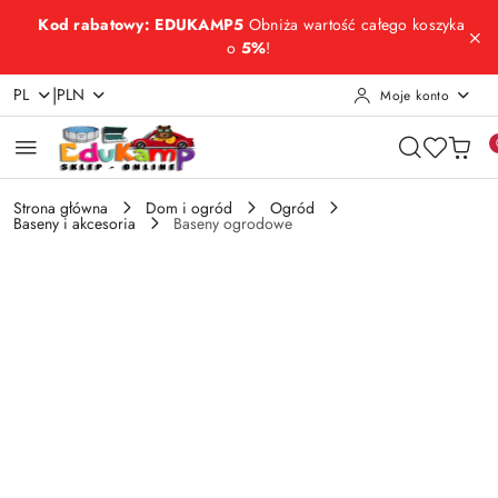
Przejdź do treści głównej
Przejdź do wyszukiwarki
Przejdź do moje konto
Przejdź do menu głównego
Przejdź do opisu produktu
Przejdź do stopki
Kod rabatowy: EDUKAMP5
Obniża wartość całego koszyka
o
5%
!
|
PL
PLN
Moje konto
Strona główna
Dom i ogród
Ogród
Baseny i akcesoria
Baseny ogrodowe