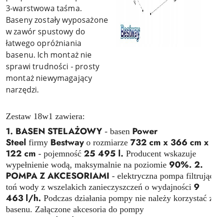
3-warstwowa taśma.
Baseny zostały wyposażone
w zawór spustowy do
łatwego opróżniania
basenu. Ich montaż nie
sprawi trudności - prosty
montaż niewymagający
narzędzi.
Zestaw 18w1 zawiera:
1. BASEN STELAŻOWY
Power
- basen
Steel
Bestway
732 cm x 366 cm x
firmy
o rozmiarze
122 cm
25 495 l.
- pojemność
Producent wskazuje
90%.
2.
wypełnienie wodą, maksymalnie na poziomie
POMPA Z AKCESORIAMI
- elektryczna pompa filtrując
9
toń wody z wszelakich zanieczyszczeń o wydajności
463 l/h.
Podczas działania pompy nie należy korzystać z
basenu. Załączone akcesoria do pompy