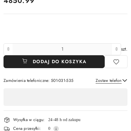
cena:
4850.99
Ilość
szt.
DODAJ DO KOSZYKA
Zamówienia telefoniczne: 501-031-535
Zostaw telefon
Dostępność
,
Wyślij
płatność
i
Wysyłka w ciągu:
24-48 h od zakupu
dostawa
Cena przesyłki:
0