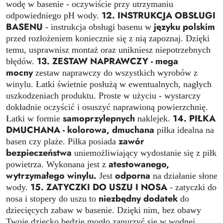
wodę w basenie - oczywiście przy utrzymaniu
12. INSTRUKCJA OBSŁUGI
odpowiedniego pH wody.
BASENU
języku polskim
- instrukcja obsługi basenu w
-
przed rozłożeniem koniecznie się z nią zapoznaj. Dzięki
temu, usprawnisz montaż oraz unikniesz niepotrzebnych
13. ZESTAW NAPRAWCZY - mega
błędów.
mocny
zestaw naprawczy do wszystkich wyrobów z
winylu. Łatki świetnie posłużą w ewentualnych, nagłych
uszkodzeniach produktu. Proste w użyciu - wystarczy
dokładnie oczyścić i osuszyć naprawioną powierzchnię.
samoprzylepnych
14. PIŁKA
Łatki w formie
naklejek.
DMUCHANA - kolorowa, dmuchana
piłka idealna na
zawór
basen czy plaże. Piłka posiada
bezpieczeństwa
uniemożliwiający wydostanie się z piłki
atestowanego,
powietrza. Wykonana jest z
wytrzymałego winylu.
odporna
Jest
na działanie słonej
15. ZATYCZKI DO USZU I NOSA
wody.
- zatyczki do
niezbędny dodatek
nosa i stopery do uszu to
do
dziecięcych zabaw w basenie. Dzięki nim, bez obawy
Twoje dziecko będzie mogło zanurzyć się w wodnej