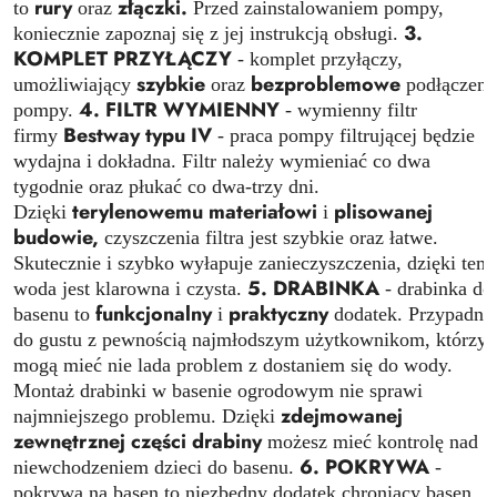
rury
złączki.
to
oraz
Przed zainstalowaniem pompy,
3.
koniecznie zapoznaj się z jej instrukcją obsługi.
KOMPLET PRZYŁĄCZY
- komplet przyłączy,
szybkie
bezproblemowe
umożliwiający
oraz
podłączeni
4. FILTR WYMIENNY
pompy.
- wymienny filtr
Bestway typu IV
firmy
- praca pompy filtrującej będzie
wydajna i dokładna. Filtr należy wymieniać co dwa
tygodnie oraz płukać co dwa-trzy dni.
terylenowemu materiałowi
plisowanej
Dzięki
i
budowie,
czyszczenia filtra jest szybkie oraz łatwe.
Skutecznie i szybko wyłapuje zanieczyszczenia, dzięki tem
5. DRABINKA
woda jest klarowna i czysta.
- drabinka do
funkcjonalny
praktyczny
basenu to
i
dodatek. Przypadni
do gustu z pewnością najmłodszym użytkownikom, którzy
mogą mieć nie lada problem z dostaniem się do wody.
Montaż drabinki w basenie ogrodowym nie sprawi
zdejmowanej
najmniejszego problemu. Dzięki
zewnętrznej części drabiny
możesz mieć kontrolę nad
6. POKRYWA
niewchodzeniem dzieci do basenu.
-
pokrywa na basen to niezbędny dodatek chroniący basen