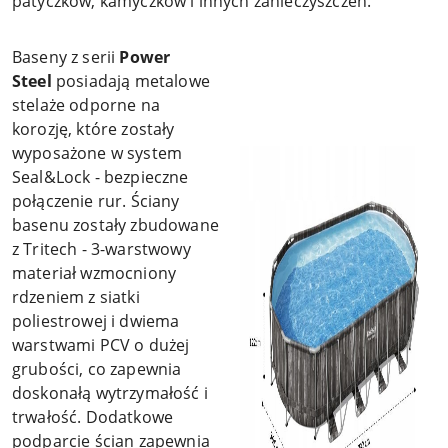
patyczków, kamyczków i innych zanieczyszczeń.
Baseny z serii
Power
Steel
posiadają metalowe
stelaże odporne na
korozję, które zostały
wyposażone w system
Seal&Lock - bezpieczne
połączenie rur. Ściany
basenu zostały zbudowane
z Tritech - 3-warstwowy
materiał wzmocniony
rdzeniem z siatki
poliestrowej i dwiema
warstwami PCV o dużej
grubości, co zapewnia
doskonałą wytrzymałość i
trwałość. Dodatkowe
podparcie ścian zapewnia