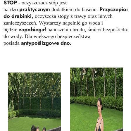
STÓP
- oczyszczacz stóp jest
praktycznym
Przyczepion
bardzo
dodatkiem do basenu.
do drabinki,
oczyszcza stopy z trawy oraz innych
zanieczyszczeń. Wystarczy napełnić go woda i
zapobiegał
będzie
nanoszeniu brudu, śmieci bezpośrednio
do wody. Dla większego bezpieczeństwa
antypoślizgowe dno.
posiada