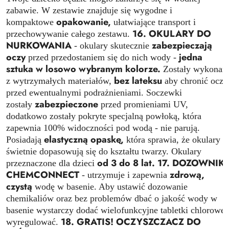
zabawie. W zestawie znajduje się wygodne i
opakowanie,
kompaktowe
ułatwiające transport i
16. OKULARY DO
przechowywanie całego zestawu.
NURKOWANIA
zabezpieczają
- okulary skutecznie
oczy
jedna
przed przedostaniem się do nich wody -
sztuka w losowo wybranym kolorze.
Zostały wykonan
bez lateksu
z wytrzymałych materiałów,
aby chronić oczy
przed ewentualnymi podrażnieniami. Soczewki
zabezpieczone
zostały
przed promieniami UV,
dodatkowo zostały pokryte specjalną powłoką, która
zapewnia 100% widoczności pod wodą - nie parują.
elastyczną opaskę,
Posiadają
która sprawia, że okulary
świetnie dopasowują się do kształtu twarzy. Okulary
od 3 do 8 lat.
17. DOZOWNIK
przeznaczone dla dzieci
CHEMCONNECT
zdrową,
- utrzymuje i zapewnia
czystą
wodę w basenie. Aby ustawić dozowanie
chemikaliów oraz bez problemów dbać o jakość wody w
basenie wystarczy dodać wielofunkcyjne tabletki chlorowe 
18. GRATIS! OCZYSZCZACZ DO
wyregulować.