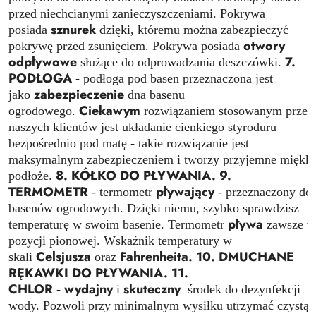
przed niechcianymi zanieczyszczeniami. Pokrywa
sznurek
posiada
dzięki, któremu można zabezpieczyć
otwory
pokrywę przed zsunięciem. Pokrywa posiada
odpływowe
7.
służące do odprowadzania deszczówki.
PODŁOGA
- podłoga pod basen przeznaczona jest
zabezpieczenie
jako
dna basenu
Ciekawym
ogrodowego.
rozwiązaniem stosowanym przez
naszych klientów jest układanie cienkiego styroduru
bezpośrednio pod matę - takie rozwiązanie jest
maksymalnym zabezpieczeniem i tworzy przyjemne miękki
8. KÓŁKO DO PŁYWANIA.
9.
podłoże.
TERMOMETR
pływający
- termometr
- przeznaczony do
basenów ogrodowych. Dzięki niemu, szybko sprawdzisz
pływa
temperaturę w swoim basenie. Termometr
zawsze w
pozycji pionowej. Wskaźnik temperatury w
Celsjusza
Fahrenheita.
10. DMUCHANE
skali
oraz
RĘKAWKI DO PŁYWANIA.
11.
CHLOR
wydajny
skuteczny
-
i
środek do dezynfekcji
wody. Pozwoli przy minimalnym wysiłku utrzymać czystą