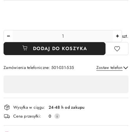
Ilość
szt.
DODAJ DO KOSZYKA
Zamówienia telefoniczne: 501-031-535
Zostaw telefon
Dostępność
,
Wyślij
płatność
i
Wysyłka w ciągu:
24-48 h od zakupu
dostawa
Cena przesyłki:
0