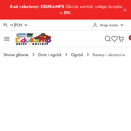
Przejdź do treści głównej
Przejdź do wyszukiwarki
Przejdź do moje konto
Przejdź do menu głównego
Przejdź do opisu produktu
Przejdź do stopki
Kod rabatowy: EDUKAMP5
Obniża wartość całego koszyka
o
5%
!
|
PL
PLN
Moje konto
Strona główna
Dom i ogród
Ogród
Baseny i akcesoria