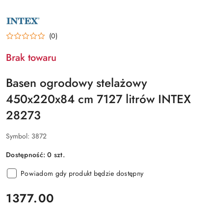
NAZWA
PRODUCENTA:
INTEX
(0)
Brak towaru
Basen ogrodowy stelażowy
450x220x84 cm 7127 litrów INTEX
28273
Symbol:
3872
Dostępność:
0
szt.
Powiadom gdy produkt będzie dostępny
cena:
1377.00