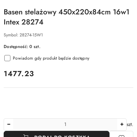
Basen stelażowy 450x220x84cm 16w1
Intex 28274
Symbol:
28274-15W1
Dostępność:
0
szt.
Powiadom gdy produkt będzie dostępny
cena:
1477.23
Ilość
szt.