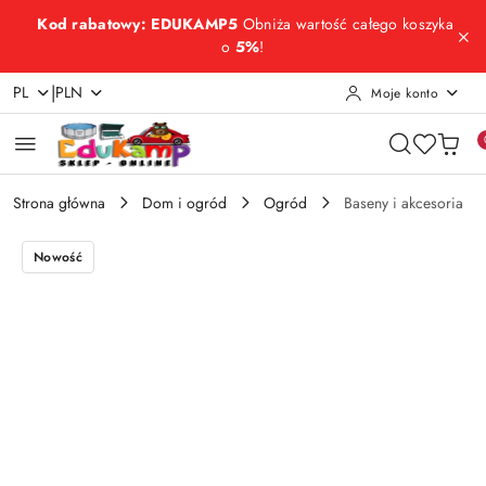
Przejdź do treści głównej
Przejdź do wyszukiwarki
Przejdź do moje konto
Przejdź do menu głównego
Przejdź do opisu produktu
Przejdź do stopki
Kod rabatowy: EDUKAMP5
Obniża wartość całego koszyka
o
5%
!
|
PL
PLN
Moje konto
Strona główna
Dom i ogród
Ogród
Baseny i akcesoria
Nowość