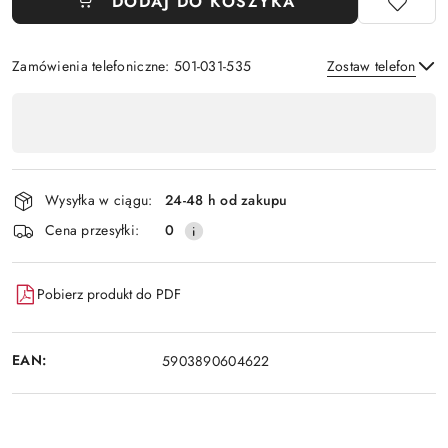
DODAJ DO KOSZYKA
Zamówienia telefoniczne: 501-031-535
Zostaw telefon
Dostępność
,
Wyślij
płatność
i
Wysyłka w ciągu:
24-48 h od zakupu
dostawa
Cena przesyłki:
0
Pobierz produkt do PDF
EAN:
5903890604622