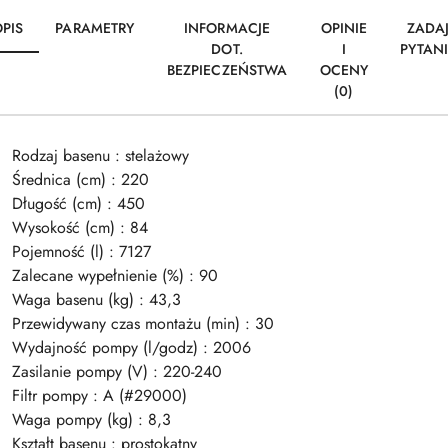
PIS
PARAMETRY
INFORMACJE
OPINIE
ZADA
DOT.
I
PYTAN
BEZPIECZEŃSTWA
OCENY
(0)
Rodzaj basenu : stelażowy
Średnica (cm) : 220
Długość (cm) : 450
Wysokość (cm) : 84
Pojemność (l) : 7127
Zalecane wypełnienie (%) : 90
Waga basenu (kg) : 43,3
Przewidywany czas montażu (min) : 30
Wydajność pompy (l/godz) : 2006
Zasilanie pompy (V) : 220-240
Filtr pompy : A (#29000)
Waga pompy (kg) : 8,3
Kształt basenu : prostokątny