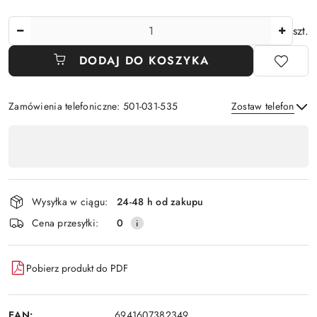
Ilość
szt.
DODAJ DO KOSZYKA
Zamówienia telefoniczne: 501-031-535
Zostaw telefon
Dostępność
,
Wyślij
płatność
i
Wysyłka w ciągu:
24-48 h od zakupu
dostawa
Cena przesyłki:
0
Pobierz produkt do PDF
EAN:
6941607382349