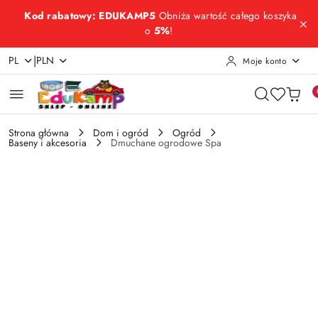
Przejdź do treści głównej
Przejdź do wyszukiwarki
Przejdź do moje konto
Przejdź do menu głównego
Przejdź do opisu produktu
Przejdź do stopki
Kod rabatowy: EDUKAMP5
Obniża wartość całego koszyka
o
5%
!
|
PL
PLN
Moje konto
Strona główna
Dom i ogród
Ogród
Baseny i akcesoria
Dmuchane ogrodowe Spa