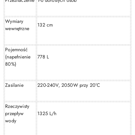
Przeznaczenie
1-6 dorosłych osób
Wymiary
132 cm
wewnętrzne
Pojemność
(napełnienie
778 L
80%)
Zasilanie
220-240V, 2050W przy 20°C
Rzeczywisty
przepływ
1325 L/h
wody