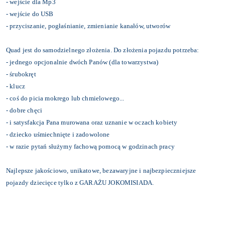
- wejście dla Mp3
- wejście do USB
- przyciszanie, pogłaśnianie, zmienianie kanałów, utworów
Quad jest do samodzielnego złożenia. Do złożenia pojazdu potrzeba:
- jednego opcjonalnie dwóch Panów (dla towarzystwa)
- śrubokręt
- klucz
- coś do picia mokrego lub chmielowego...
- dobre chęci
- i satysfakcja Pana murowana oraz uznanie w oczach kobiety
- dziecko uśmiechnięte i zadowolone
- w razie pytań służymy fachową pomocą w godzinach pracy
Najlepsze jakościowo, unikatowe, bezawaryjne i najbezpieczniejsze
pojazdy dziecięce tylko z GARAŻU JOKOMISIADA.