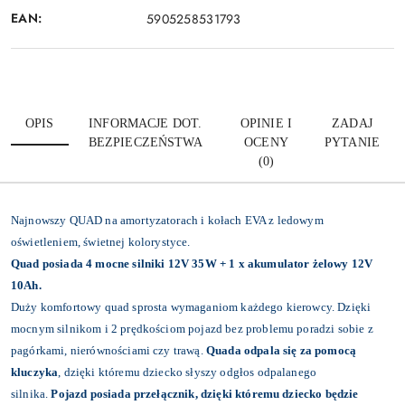
EAN:
5905258531793
OPIS
INFORMACJE DOT.
OPINIE I
ZADAJ
BEZPIECZEŃSTWA
OCENY
PYTANIE
(0)
Najnowszy QUAD na amortyzatorach i kołach EVA z ledowym
oświetleniem, świetnej kolorystyce.
Quad posiada 4 mocne silniki 12V 35W + 1 x akumulator żelowy 12V
10Ah.
Duży komfortowy quad sprosta wymaganiom każdego kierowcy. Dzięki
mocnym silnikom i 2 prędkościom pojazd bez problemu poradzi sobie z
pagórkami, nierównościami czy trawą.
Quada odpala się za pomocą
kluczyka
, dzięki któremu dziecko słyszy odgłos odpalanego
silnika.
Pojazd posiada przełącznik, dzięki któremu dziecko będzie