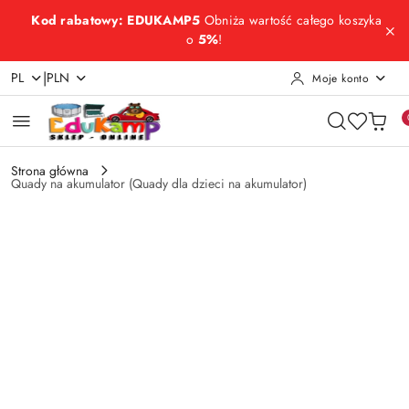
Przejdź do treści głównej
Przejdź do wyszukiwarki
Przejdź do moje konto
Przejdź do menu głównego
Przejdź do opisu produktu
Przejdź do stopki
Kod rabatowy: EDUKAMP5
Obniża wartość całego koszyka
o
5%
!
|
PL
PLN
Moje konto
Strona główna
Quady na akumulator (Quady dla dzieci na akumulator)