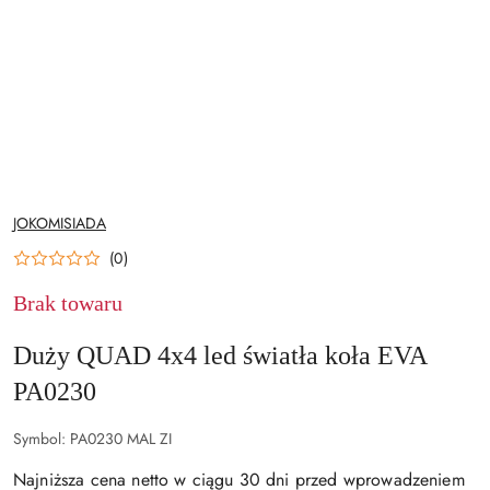
NAZWA
JOKOMISIADA
PRODUCENTA:
(0)
Brak towaru
Duży QUAD 4x4 led światła koła EVA
PA0230
Symbol:
PA0230 MAL ZI
Najniższa cena netto w ciągu 30 dni przed wprowadzeniem