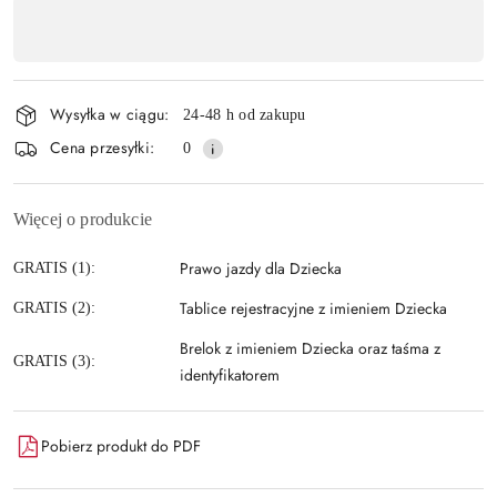
Dostępność
,
Wyślij
płatność
i
Wysyłka w ciągu:
24-48 h od zakupu
dostawa
Cena przesyłki:
0
Więcej o produkcie
Prawo jazdy dla Dziecka
GRATIS (1):
Tablice rejestracyjne z imieniem Dziecka
GRATIS (2):
Brelok z imieniem Dziecka oraz taśma z
GRATIS (3):
identyfikatorem
Pobierz produkt do PDF