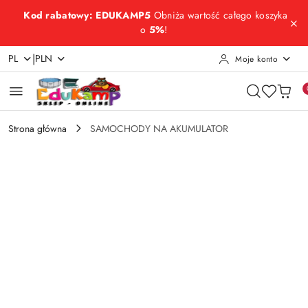
Przejdź do treści głównej
Przejdź do wyszukiwarki
Przejdź do moje konto
Przejdź do menu głównego
Przejdź do opisu produktu
Przejdź do stopki
Kod rabatowy: EDUKAMP5
Obniża wartość całego koszyka
o
5%
!
|
PL
PLN
Moje konto
Strona główna
SAMOCHODY NA AKUMULATOR