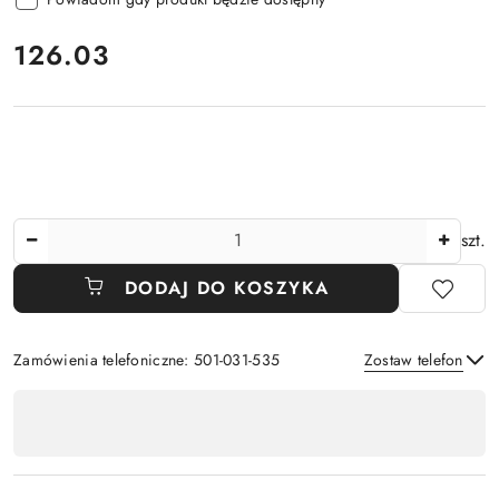
cena:
126.03
Ilość
szt.
DODAJ DO KOSZYKA
Zamówienia telefoniczne: 501-031-535
Zostaw telefon
Dostępność
,
Wyślij
płatność
i