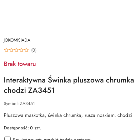
NAZWA
JOKOMISIADA
PRODUCENTA:
(0)
Brak towaru
Interaktywna Świnka pluszowa chrumka
chodzi ZA3451
Symbol:
ZA3451
Pluszowa maskotka, świnka chrumka, rusza noskiem, chodzi
Dostępność:
0
szt.
Powiadom gdy produkt będzie dostępny