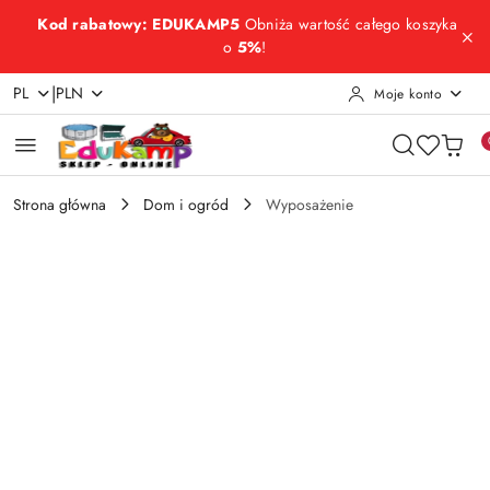
Przejdź do treści głównej
Przejdź do wyszukiwarki
Przejdź do moje konto
Przejdź do menu głównego
Przejdź do opisu produktu
Przejdź do stopki
Kod rabatowy: EDUKAMP5
Obniża wartość całego koszyka
o
5%
!
|
PL
PLN
Moje konto
Strona główna
Dom i ogród
Wyposażenie