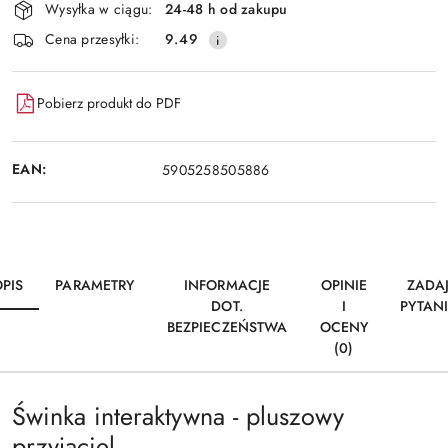
Wysyłka w ciągu:
24-48 h od zakupu
dostawa
Cena przesyłki:
9.49
Pobierz produkt do PDF
EAN:
5905258505886
PIS
PARAMETRY
INFORMACJE
OPINIE
ZADA
DOT.
I
PYTAN
BEZPIECZEŃSTWA
OCENY
(0)
Świnka interaktywna - pluszowy
przyjaciel