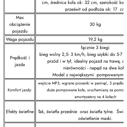
cm, średnica koła ok: 32 cm, szerokość koł
prześwit od podłoża ok: 17 cm
Max
obciążenie
30 kg
pojazdu
Waga pojazdu
19,2 kg
łącznie 3 biegi
bieg wolny 2,5- 3 km/h, bieg szybki do 5-7 
Prędkość i
przód i w tył, idealny pojazd na trawę, dz
jazda
nierówności - napęd na dwa koła
Model z największymi pompowanymi 
wejście MP3, wgrane piosenki w pamięć, 3 prędkości
Komfort jazdy:
duże pompowane koła, uruchamiany za pomocą
amortyzatory na 4 kołach
Efekty świetlne
Tak, światła przednie oraz światła tylne. Świa
oświetlenie maski.