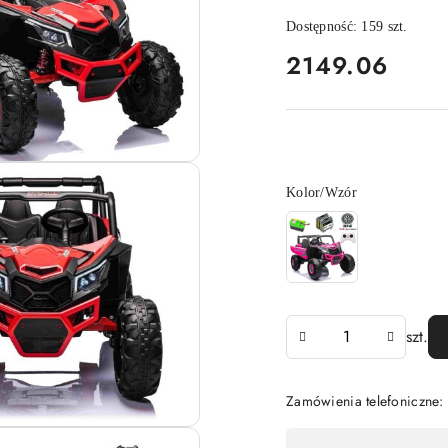
Dostępność:
159
szt.
cena:
2149.06
Wariant
Kolor/Wzór
Ilość
szt.
Zamówienia telefoniczne:
Dostępność