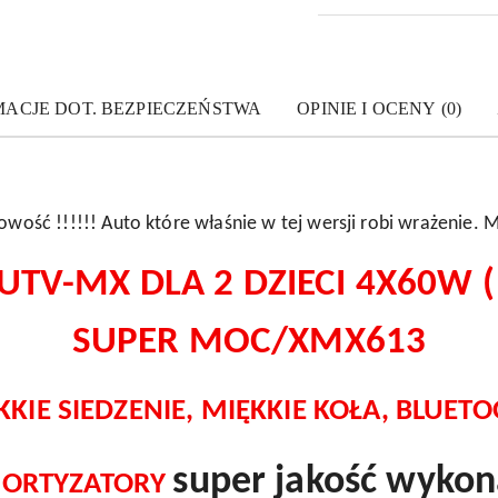
MACJE DOT. BEZPIECZEŃSTWA
OPINIE I OCENY (0)
owość !!!!!! Auto które właśnie w tej wersji robi wrażenie
TV-MX DLA 2 DZIECI 4X60W ( 
SUPER MOC/XMX613
KKIE SIEDZENIE, MIĘKKIE KOŁA, BLUETO
super jakość wykon
ORTYZATORY