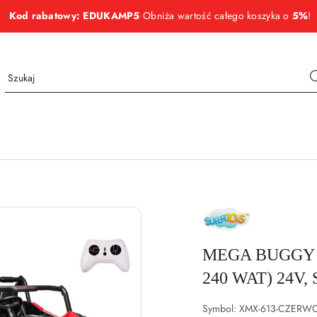
Kod rabatowy: EDUKAMP5
Obniża wartość całego koszyka o
5%
!
NAZWA
PRODUCENTA:
SUPER-
TOYS
MEGA BUGGY U
240 WAT) 24V
Symbol:
XMX-613-CZERW