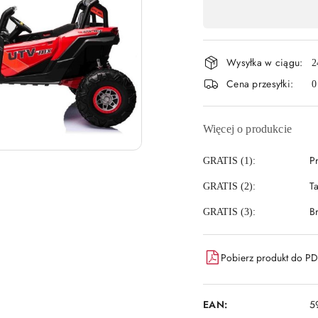
,
płatność
Wysyłka w ciągu:
i
2
Cena przesyłki:
0
dostawa
Więcej o produkcie
P
GRATIS (1):
T
GRATIS (2):
B
GRATIS (3):
Pobierz produkt do P
EAN:
5