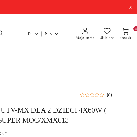
|
PL
PLN
Moje konto
Ulubione
Koszyk
(0)
TV-MX DLA 2 DZIECI 4X60W (
, SUPER MOC/XMX613
ONY