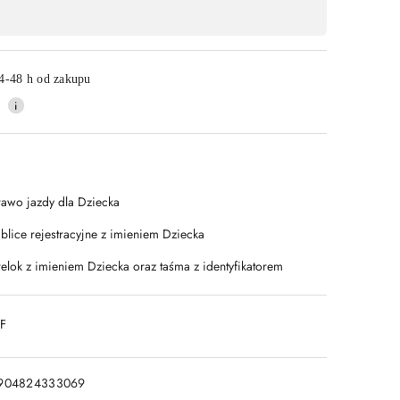
4-48 h od zakupu
rawo jazdy dla Dziecka
ablice rejestracyjne z imieniem Dziecka
relok z imieniem Dziecka oraz taśma z identyfikatorem
DF
904824333069