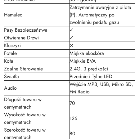
Zatrzymanie awaryjne z pilota
Hamulec
(P), Automatyczny po
zwolnieniu pedału gazu
Pasy Bezpieczeństwa
✓
Otwierane Drzwi
✓
Kluczyki
✕
Fotele
Miękka ekoskóra
Koła
Miękkie EVA
Zdalne Sterowanie
2.4G, 3 prędkości
Światła
Przednie i Tylne LED
Wejście MP3, USB, Mikro SD,
Audio
FM Radio
Długość towaru w
70
centymetrach
Wysokość towaru w
126
centymetrach
Szerokość towaru w
80
centymetrach