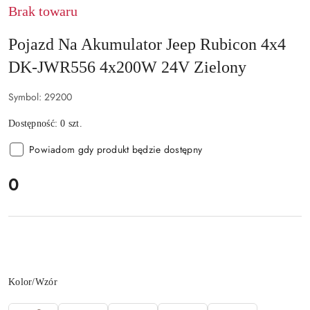
Brak towaru
Pojazd Na Akumulator Jeep Rubicon 4x4
DK-JWR556 4x200W 24V Zielony
Symbol:
29200
Dostępność:
0
szt.
Powiadom gdy produkt będzie dostępny
cena:
0
Wariant
Kolor/Wzór