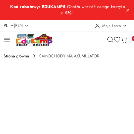
Przejdź do treści głównej
Przejdź do wyszukiwarki
Przejdź do moje konto
Przejdź do menu głównego
Przejdź do opisu produktu
Przejdź do stopki
Kod rabatowy: EDUKAMP5
Obniża wartość całego koszyka
o
5%
!
|
PL
PLN
Moje konto
Strona główna
SAMOCHODY NA AKUMULATOR