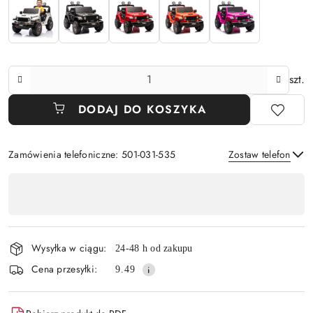
Ilość
szt.
DODAJ DO KOSZYKA
Zamówienia telefoniczne: 501-031-535
Zostaw telefon
Dostępność
,
Wyślij
płatność
i
Wysyłka w ciągu:
24-48 h od zakupu
dostawa
Cena przesyłki:
9.49