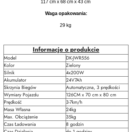
117 cm x 68 cm x 43 cm
Waga opakowania:
29 kg
Informacje o produkcie
Model
DK-JWR556
Kolor
Zielony
Silnik
4x200W
Akumulator
24V7Ah
Skrzynia Biegów
Automatyczna, 3 prędkości
Wymiary Pojazdu
126CM x 70 cm x 80 cm
Prędkość
3-7km/h
Masa Własna
24kg
Max. Obciążenie
35kg
Czas Ładowania
8 godzin
Czas Działania
do 1 godziny