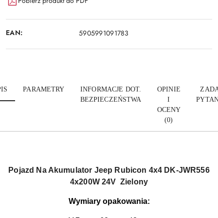
Pobierz produkt do PDF
EAN:
5905991091783
IS
PARAMETRY
INFORMACJE DOT.
OPINIE
ZADA
BEZPIECZEŃSTWA
I
PYTAN
OCENY
(0)
Pojazd Na Akumulator Jeep Rubicon 4x4 DK-JWR556
4x200W 24V
Zielony
Wymiary opakowania: