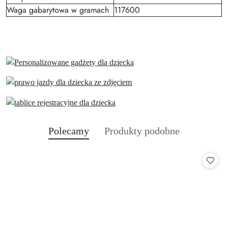
Waga gabarytowa w gramach
117600
Produkty
Produkty
Polecamy
Produkty podobne
Pomiń karuzelę produktów
o
o
statusie:
statusie: