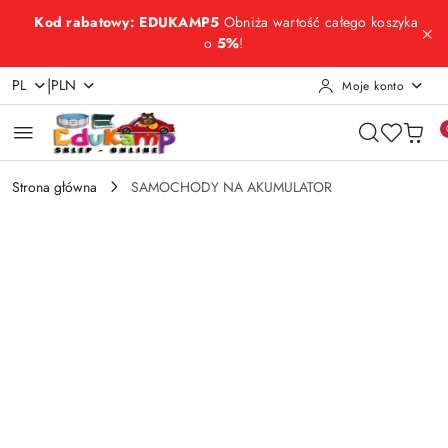
Przejdź do treści głównej
Przejdź do wyszukiwarki
Przejdź do moje konto
Przejdź do menu głównego
Przejdź do opisu produktu
Przejdź do stopki
Kod rabatowy: EDUKAMP5
Obniża wartość całego koszyka
o
5%
!
|
PL
PLN
Moje konto
Strona główna
SAMOCHODY NA AKUMULATOR