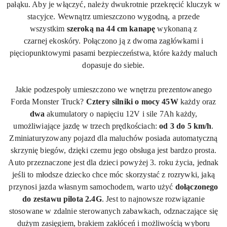
pałąku. Aby je włączyć, należy dwukrotnie przekręcić kluczyk w
stacyjce. Wewnątrz umieszczono wygodną, a przede
wszystkim
szeroką na 44 cm kanapę
wykonaną z
czarnej
ekoskóry
. Połączono ją z dwoma zagłówkami i
pięciopunktowymi pasami bezpieczeństwa, które każdy maluch
dopasuje do siebie.
Jakie podzespoły umieszczono we wnętrzu prezentowanego
Forda Monster Truck?
Cztery silniki o mocy
45W
każdy oraz
dwa
akumulatory o napięciu
12V
i sile 7
Ah każdy
,
umożliwiające jazdę w trzech prędkościach:
od 3 do 5 km/h
.
Zminiaturyzowany pojazd dla maluchów posiada automatyczną
skrzynię biegów, dzięki czemu jego obsługa jest bardzo prosta.
Auto przeznaczone jest dla dzieci powyżej 3. roku życia, jednak
jeśli to młodsze dziecko chce móc skorzystać z rozrywki, jaką
przynosi jazda własnym samochodem, warto użyć
dołączonego
do zestawu pilota 2.
4G
. Jest to najnowsze rozwiązanie
stosowane w zdalnie sterowanych zabawkach, odznaczające się
dużym zasięgiem, brakiem zakłóceń i możliwością wyboru