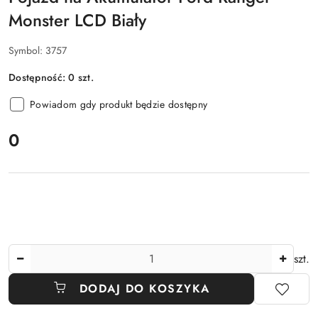
Monster LCD Biały
Symbol:
3757
Dostępność:
0
szt.
Powiadom gdy produkt będzie dostępny
cena:
0
Ilość
szt.
DODAJ DO KOSZYKA