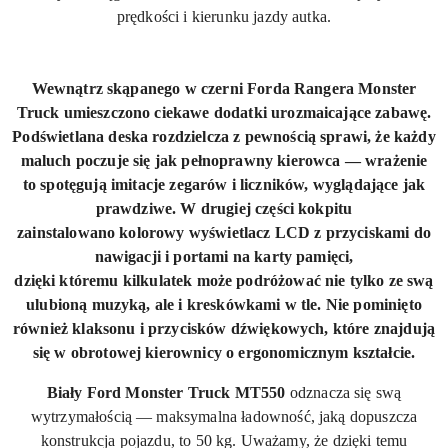
prędkości i kierunku jazdy autka.
Wewnątrz
skąpanego w czerni Forda Rangera Monster
Truck
umieszczono ciekawe dodatki urozmaicające zabawę.
Podświetlana deska rozdzielcza z pewnością sprawi, że każdy
maluch poczuje się jak pełnoprawny kierowca — wrażenie
to spotęgują imitacje zegarów i liczników, wyglądające jak
prawdziwe. W drugiej części kokpitu
zainstalowano
kolorowy wyświetlacz LCD
z przyciskami do
nawigacji i portami na karty pamięci,
dzięki
któremu
kilkulatek może podróżować nie tylko ze swą
ulubioną muzyką, ale i kreskówkami w tle. Nie pominięto
również klaksonu i przycisków dźwiękowych, które znajdują
się w obrotowej kierownicy o ergonomicznym kształcie.
Biały Ford Monster Truck
MT550
odznacza się swą
wytrzymałością — maksymalna ładowność, jaką dopuszcza
konstrukcja pojazdu, to 50 kg. Uważamy, że dzięki temu