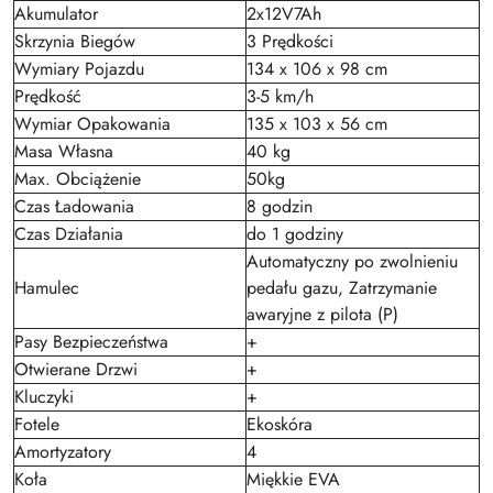
Akumulator
2x12V7Ah
Skrzynia Biegów
3 Prędkości
Wymiary Pojazdu
134 x 106 x 98 cm
Prędkość
3-5 km/h
Wymiar Opakowania
135 x 103 x 56 cm
Masa Własna
40 kg
Max. Obciążenie
50kg
Czas Ładowania
8 godzin
Czas Działania
do 1 godziny
Automatyczny po zwolnieniu
Hamulec
pedału gazu, Zatrzymanie
awaryjne z pilota (P)
Pasy Bezpieczeństwa
+
Otwierane Drzwi
+
Kluczyki
+
Fotele
Ekoskóra
Amortyzatory
4
Koła
Miękkie EVA