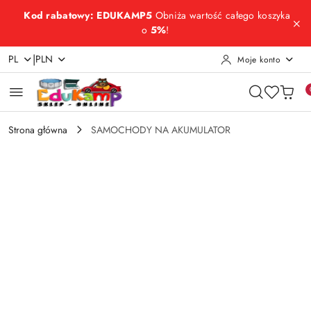
Przejdź do treści głównej
Przejdź do wyszukiwarki
Przejdź do moje konto
Przejdź do menu głównego
Przejdź do opisu produktu
Przejdź do stopki
Kod rabatowy: EDUKAMP5
Obniża wartość całego koszyka
o
5%
!
|
PL
PLN
Moje konto
Strona główna
SAMOCHODY NA AKUMULATOR