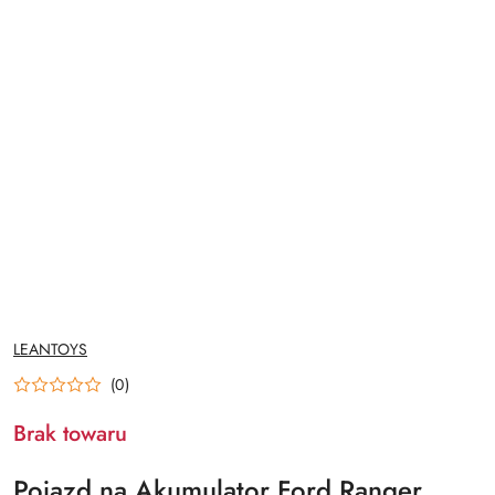
NAZWA
LEANTOYS
PRODUCENTA:
(0)
Brak towaru
Pojazd na Akumulator Ford Ranger