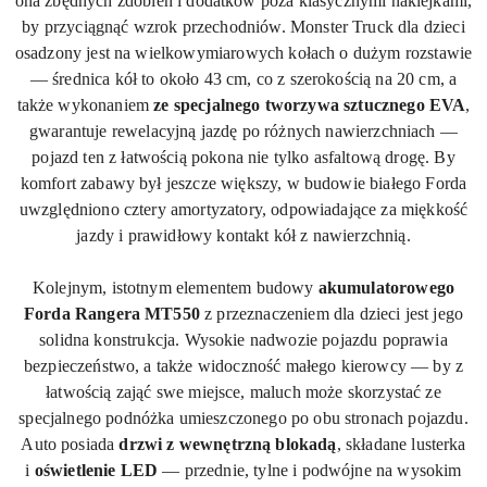
ona zbędnych zdobień i dodatków poza klasycznymi naklejkami,
by przyciągnąć wzrok przechodniów. Monster Truck dla dzieci
osadzony jest na wielkowymiarowych kołach o dużym rozstawie
— średnica kół to około 43 cm, co z szerokością na 20 cm, a
także wykonaniem
ze specjalnego tworzywa sztucznego EVA
,
gwarantuje rewelacyjną jazdę po różnych nawierzchniach —
pojazd ten z łatwością pokona nie tylko asfaltową drogę. By
komfort zabawy był jeszcze większy, w budowie białego Forda
uwzględniono cztery amortyzatory, odpowiadające za miękkość
jazdy i prawidłowy kontakt kół z nawierzchnią.
Kolejnym, istotnym elementem budowy
akumulatorowego
Forda Rangera
MT550
z przeznaczeniem dla dzieci jest jego
solidna konstrukcja. Wysokie nadwozie pojazdu poprawia
bezpieczeństwo, a także widoczność małego kierowcy — by z
łatwością zająć swe miejsce, maluch może skorzystać ze
specjalnego podnóżka umieszczonego po obu stronach pojazdu.
Auto posiada
drzwi z wewnętrzną blokadą
, składane lusterka
i
oświetlenie LED
— przednie, tylne i podwójne na wysokim