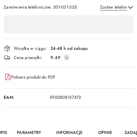
Zamówienia telefoniczne: 501-031-535
Zostaw telefon
Dostępność
,
Wyślij
płatność
i
Wysyłka w ciągu:
24-48 h od zakupu
dostawa
Cena przesyłki:
9.49
Pobierz produkt do PDF
EAN:
5902808157472
PIS
PARAMETRY
INFORMACJE
OPINIE
ZADA