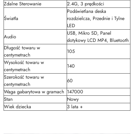
Zdalne Sterowanie
2.4G, 3 prędkości
Podświetlana deska
Światła
rozdzielcza, Przednie i Tylne
LED
USB, Mikro SD, Panel
Audio
dotykowy LCD MP4, Bluetooth
Długość towaru w
105
centymetrach
Wysokość towaru w
140
centymetrach
Szerokość towaru w
60
centymetrach
Waga gabarytowa w gramach
147000
Stan
Nowy
Wiek dziecka
3 lata +