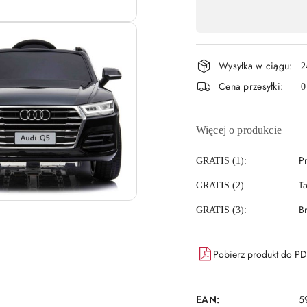
Dostępność
,
płatność
Wysyłka w ciągu:
i
2
Cena przesyłki:
0
dostawa
Więcej o produkcie
P
GRATIS (1):
T
GRATIS (2):
B
GRATIS (3):
Pobierz produkt do P
EAN:
5