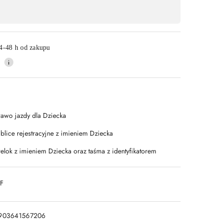
4-48 h od zakupu
rawo jazdy dla Dziecka
ablice rejestracyjne z imieniem Dziecka
relok z imieniem Dziecka oraz taśma z identyfikatorem
DF
903641567206