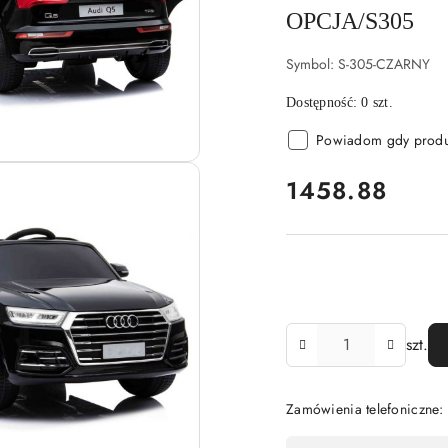
OPCJA/S305
Symbol:
S-305-CZARNY
Dostępność:
0
szt.
Powiadom gdy produk
cena:
1458.88
Ilość
szt.
Zamówienia telefoniczne: