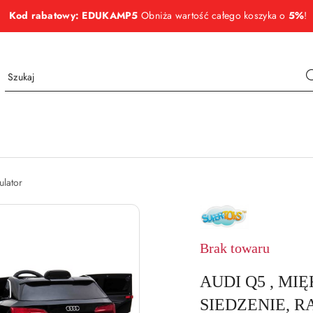
Kod rabatowy: EDUKAMP5
Obniża wartość całego koszyka o
5%
!
ulator
NAZWA
PRODUCENTA:
SUPER-
TOYS
Brak towaru
AUDI Q5 , MI
SIEDZENIE, R