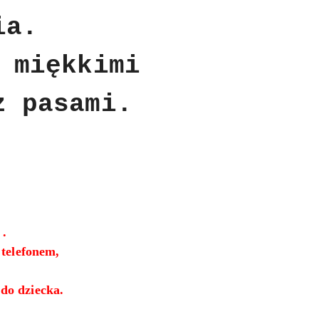
ia.
 miękkimi
z pasami.
 .
 telefonem,
do dziecka.